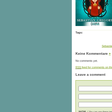
Tags:
Sebastia
Keine Kommentare
»
No comments yet.
RSS
feed for comments on thi
Leave a comment
XHTML
( You can use these tags