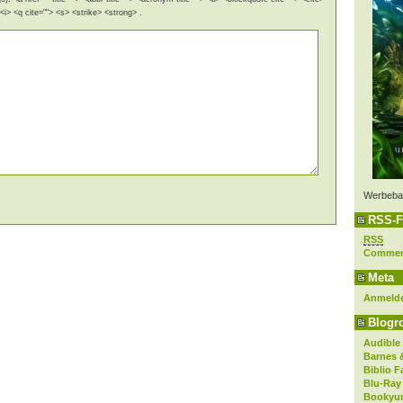
i> <q cite=""> <s> <strike> <strong> .
Werbeba
RSS-F
RSS
Comme
Meta
Anmeld
Blogro
Audible
Barnes 
Biblio F
Blu-Ray
Bookyur