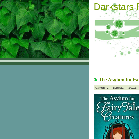
Darkstars
The Asylum for Fa
Category: – Darkstar – 16:11