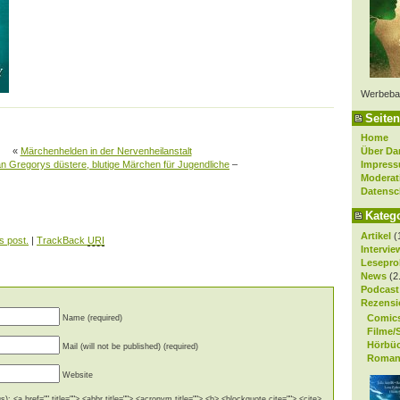
Werbeba
Seiten
Home
Über Da
«
Märchenhelden in der Nervenheilanstalt
Impres
n Gregorys düstere, blutige Märchen für Jugendliche
–
Moderat
Datensc
Kateg
Artikel
(
s post.
|
TrackBack
URI
Intervie
Lesepro
News
(2
Podcast
Rezensi
Comic
Name (required)
Filme/
Hörbü
Mail (will not be published) (required)
Roman
Website
): <a href="" title=""> <abbr title=""> <acronym title=""> <b> <blockquote cite=""> <cite>