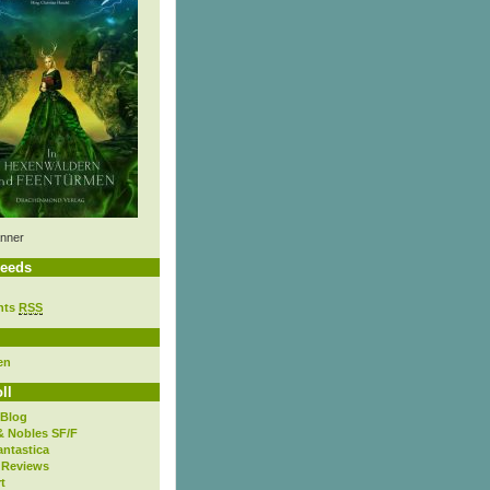
nner
eeds
nts
RSS
en
ll
 Blog
& Nobles SF/F
antastica
 Reviews
t