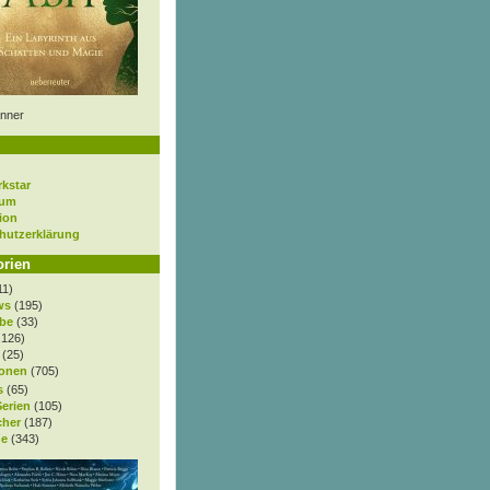
nner
rkstar
sum
ion
hutzerklärung
orien
11)
ws
(195)
be
(33)
.126)
(25)
onen
(705)
s
(65)
Serien
(105)
cher
(187)
e
(343)