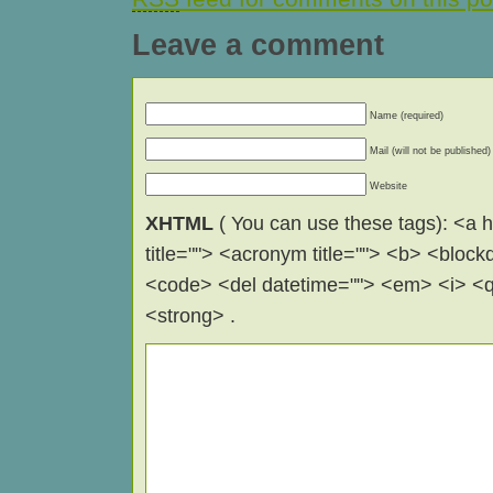
Leave a comment
Name (required)
Mail (will not be published)
Website
XHTML
( You can use these tags): <a hr
title=""> <acronym title=""> <b> <block
<code> <del datetime=""> <em> <i> <q 
<strong> .