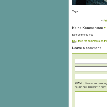
Tags:
«
Fr
Keine Kommentare
»
No comments yet.
RSS
feed for comments on thi
Leave a comment
XHTML
( You can use these tags
<code> <del datetime=""> <em> <