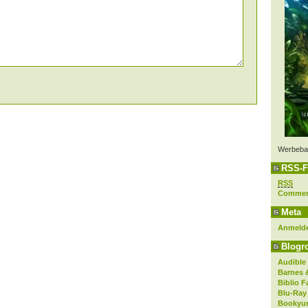
Werbeba
RSS-F
RSS
Comme
Meta
Anmeld
Blogro
Audible
Barnes 
Biblio F
Blu-Ray
Bookyur