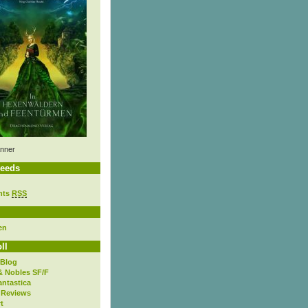
nner
eeds
nts
RSS
en
ll
 Blog
& Nobles SF/F
antastica
 Reviews
t