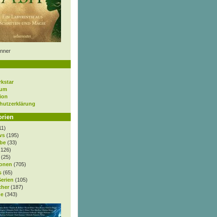
nner
rkstar
sum
ion
hutzerklärung
orien
11)
ws
(195)
be
(33)
.126)
(25)
onen
(705)
s
(65)
Serien
(105)
cher
(187)
e
(343)