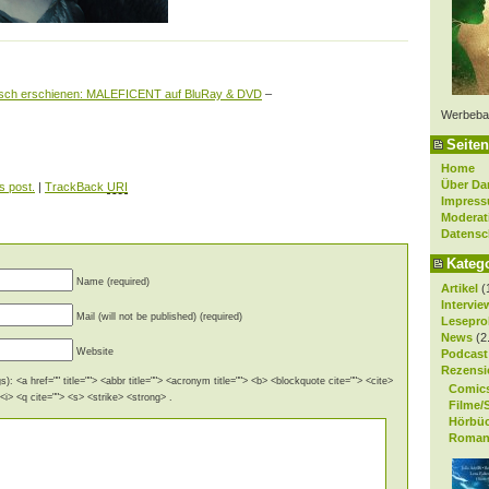
isch erschienen: MALEFICENT auf BluRay & DVD
–
Werbeba
Seiten
Home
Über Da
s post.
|
TrackBack
URI
Impres
Moderat
Datensc
Kateg
Name (required)
Artikel
(
Intervie
Mail (will not be published) (required)
Lesepro
News
(2
Website
Podcast
Rezensi
): <a href="" title=""> <abbr title=""> <acronym title=""> <b> <blockquote cite=""> <cite>
Comic
i> <q cite=""> <s> <strike> <strong> .
Filme/
Hörbü
Roman