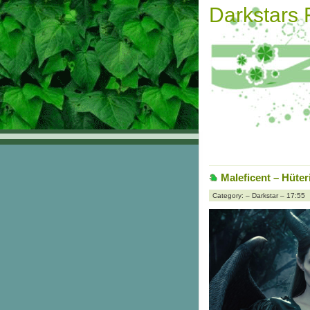
Darkstars
Maleficent – Hüte
Category: – Darkstar – 17:55