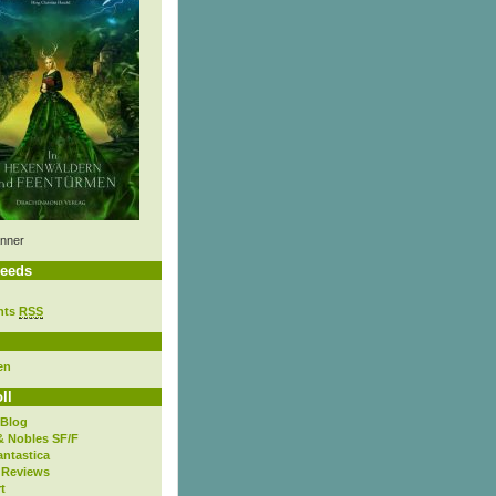
nner
eeds
nts
RSS
en
ll
 Blog
& Nobles SF/F
antastica
 Reviews
t