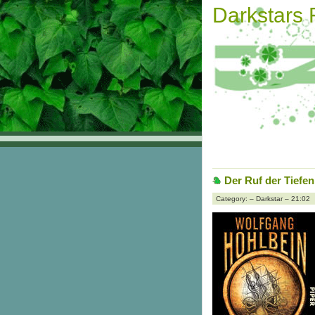
Darkstars
Der Ruf der Tiefen
Category: – Darkstar – 21:02