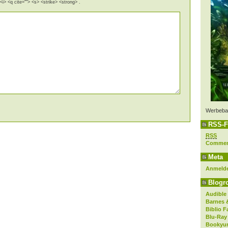
i> <q cite=""> <s> <strike> <strong> .
Werbeba
RSS-F
RSS
Comme
Meta
Anmeld
Blogro
Audible
Barnes 
Biblio F
Blu-Ray
Bookyur