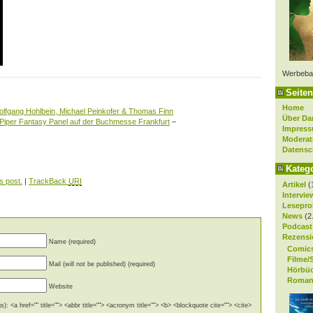
Werbeba
Seiten
Home
lfgang Hohlbein, Michael Peinkofer & Thomas Finn
Über Da
Piper Fantasy Panel auf der Buchmesse Frankfurt
–
Impres
Moderat
Datensc
Kateg
s post.
|
TrackBack
URI
Artikel
(
Intervie
Lesepro
News
(2
Podcast
Rezensi
Name (required)
Comic
Filme/
Mail (will not be published) (required)
Hörbü
Roman
Website
): <a href="" title=""> <abbr title=""> <acronym title=""> <b> <blockquote cite=""> <cite>