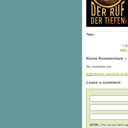
Tags:
«
Wo
beim 
Keine Kommentare
»
No comments yet.
RSS
feed for comments on thi
Leave a comment
XHTML
( You can use these tags