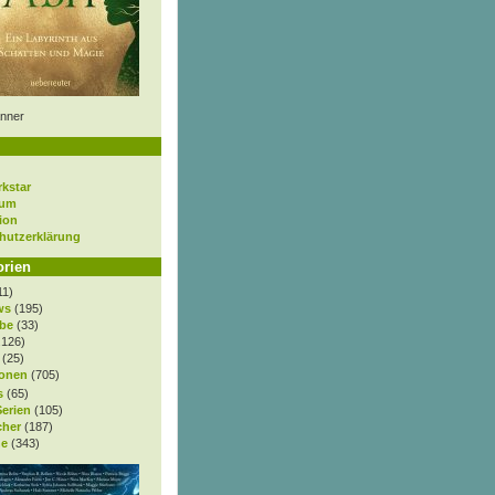
nner
rkstar
sum
ion
hutzerklärung
orien
11)
ws
(195)
be
(33)
.126)
(25)
onen
(705)
s
(65)
Serien
(105)
cher
(187)
e
(343)