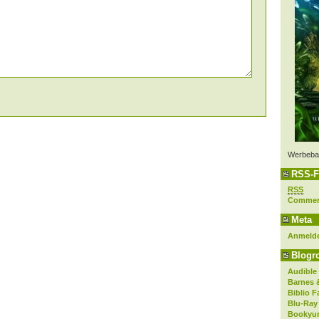
Werbeba
RSS-F
RSS
Comme
Meta
Anmeld
Blogro
Audible
Barnes 
Biblio F
Blu-Ray
Bookyur