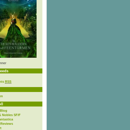
nner
eeds
nts
RSS
en
ll
 Blog
& Nobles SF/F
antastica
 Reviews
t