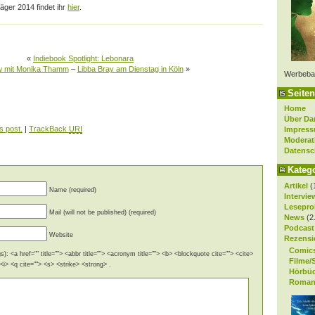
räger 2014 findet ihr
hier
.
«
Indiebook Spotlight: Lebonara
ew mit Monika Thamm
–
Libba Bray am Dienstag in Köln
»
Werbeba
Seiten
Home
Über Da
s post.
|
TrackBack
URI
Impres
Moderat
Datensc
Kateg
Artikel
(
Name (required)
Intervie
Lesepro
Mail (will not be published) (required)
News
(2
Podcast
Website
Rezensi
Comic
): <a href="" title=""> <abbr title=""> <acronym title=""> <b> <blockquote cite=""> <cite>
Filme/
i> <q cite=""> <s> <strike> <strong> .
Hörbü
Roman