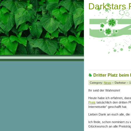
Darkstars
Dritter Platz beim
Category:
News
– Darkstar – 
Ihr seid der Wahnsinn!
Heute habe ich erfahren, dass 
Preis
tatsächlich den dritten P
Internetseite” geschafft hat.
Lieben Dank an euch alle, die
Ich finde, schon nominiert zu 
Glückwunsch an alle Preisträg