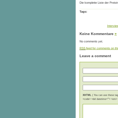
Die komplette Liste der Preist
Tags:
Intervi
Keine Kommentare
»
No comments yet.
RSS
feed for comments on thi
Leave a comment
XHTML
( You can use these tags
<code> <del datetime=""> <em> <