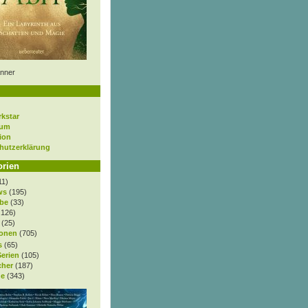
nner
rkstar
sum
ion
hutzerklärung
orien
11)
ws
(195)
be
(33)
.126)
(25)
onen
(705)
s
(65)
Serien
(105)
cher
(187)
e
(343)