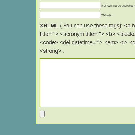
Mail (will not be published)
Website
XHTML
( You can use these tags): <a hr
title=""> <acronym title=""> <b> <block
<code> <del datetime=""> <em> <i> <q 
<strong> .