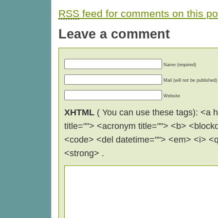
RSS
feed for comments on this po
Leave a comment
Name (required)
Mail (will not be published)
Website
XHTML
( You can use these tags): <a hr
title=""> <acronym title=""> <b> <block
<code> <del datetime=""> <em> <i> <q 
<strong> .