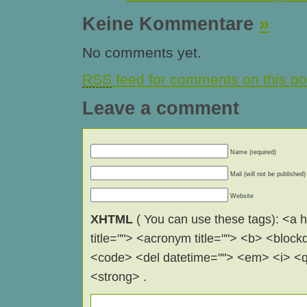
Keine Kommentare
»
No comments yet.
RSS
feed for comments on this po
Leave a comment
Name (required)
Mail (will not be published)
Website
XHTML
( You can use these tags): <a hr
title=""> <acronym title=""> <b> <block
<code> <del datetime=""> <em> <i> <q 
<strong> .