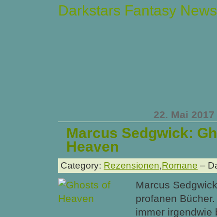
Darkstars Fantasy News
22. Mai 2017
Marcus Sedgwick: Gh
Heaven
Category:
Rezensionen
,
Romane
– Da
Marcus Sedgwick 
profanen Bücher.
immer irgendwie