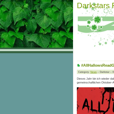
Darkstars
#AllHallowsRea
Category:
News
– Darkstar – 
Dieses Jahr bin ich wieder da
gemeinschaftlichen Oktober-A