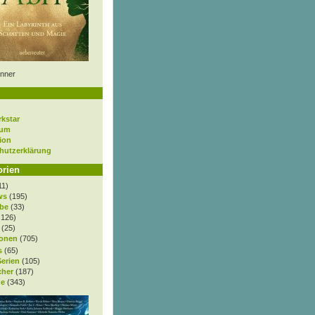
nner
rkstar
sum
ion
hutzerklärung
orien
11)
ws
(195)
be
(33)
.126)
(25)
onen
(705)
s
(65)
Serien
(105)
cher
(187)
e
(343)