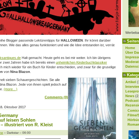
Werbeba
 Reihe Blogger passende Lektürentipps für
HALLOWEEN
. Ihr könnt darüber
Seiten
en. Wie das alles genau funktioniert und wie die Idee entstanden ist, verrät
Home
Über Da
Impres
ksantiques.de
Halt gemacht. Heute geht es bei mir weiter. Ich bin übrigens
Moderat
or zwei Jahren habe ich bereits einen
unheimlichen Kinderbuchklassiker
Datensc
ch mich wieder für ein Buch für Kinder entschieden, und zwar für die gruselige
en
von
Nina Blazon
.
Kateg
lt sieben Schauergeschichten. Sie alle
Artikel
(
na Blazon. Jede von ihnen spielt jedoch auf
Intervie
de.
(more…)
Lesepro
News
(2
Comments (0)
Podcast
Rezensi
18. Oktober 2017
Comic
 Germany
Filme/
uf leisen Sohlen
Hörbü
 illustriert von R. Kleist
Roman
ne
– Darkstar – 06:00