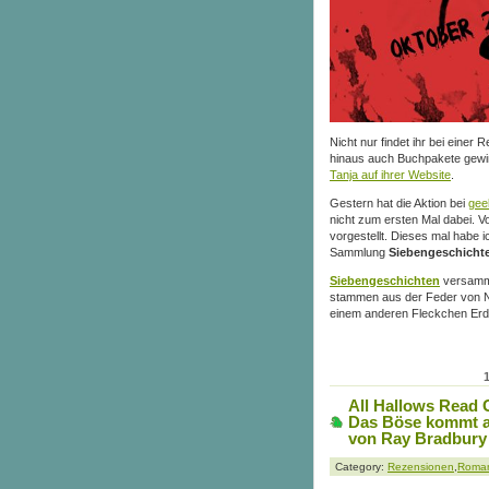
Nicht nur findet ihr bei einer
hinaus auch Buchpakete gewinn
Tanja auf ihrer Website
.
Gestern hat die Aktion bei
gee
nicht zum ersten Mal dabei. V
vorgestellt. Dieses mal habe i
Sammlung
Siebengeschicht
Siebengeschichten
versamme
stammen aus der Feder von Ni
einem anderen Fleckchen Er
All Hallows Read
Das Böse kommt a
von Ray Bradbury –
Category:
Rezensionen
,
Roma