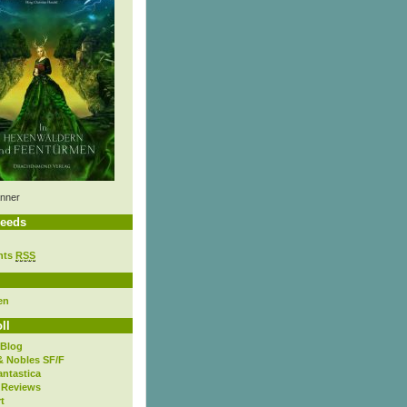
nner
eeds
nts
RSS
en
ll
 Blog
& Nobles SF/F
antastica
 Reviews
t