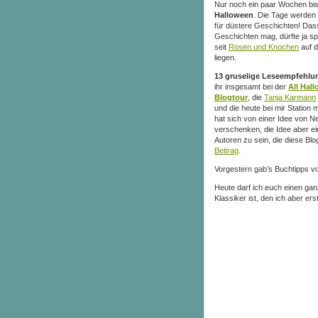
Nur noch ein paar Wochen bi
Halloween
. Die Tage werden 
für düstere Geschichten! Das
Geschichten mag, dürfte ja s
seit
Rosen und Knochen
auf 
liegen.
13 gruselige Leseempfehlu
ihr insgesamt bei der
All Hal
Blogtour
, die
Tanja Karmann
und die heute bei mir Station 
hat sich von einer Idee von N
verschenken, die Idee aber ei
Autoren zu sein, die diese Blo
Beitrag
.
Vorgestern gab’s Buchtipps 
Heute darf ich euch einen ga
Klassiker ist, den ich aber er