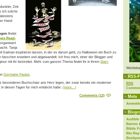
s
dunkler, Zeit
s ich solche
pätestens
der Hand
ngen
findet
lows Read-
organisiert
macht. Tanja
eil Gaiman inspirieren lassen, in der es darum geht, zu Halloween ein Buch zu
n bisschen erweitert und abgewandelt. Ich freu mich, einer der Blogger und
gtour mit ihr bestreitet. Mehr zum ganzen Thema findet ihr in ihrem
Start-
Werbeba
von
Germaine Paulus
.
RSS-F
nz besonderen Buchschatz ans Herz legen, der zwar bereits ein moderner
RSS
st in diesen Tagen für mich entdeckt habe:
(more…)
Comme
Comments (12)
Meta
Anmeld
Blogro
Audible
Barnes 
Biblio F
Blu-Ray
Bookyur