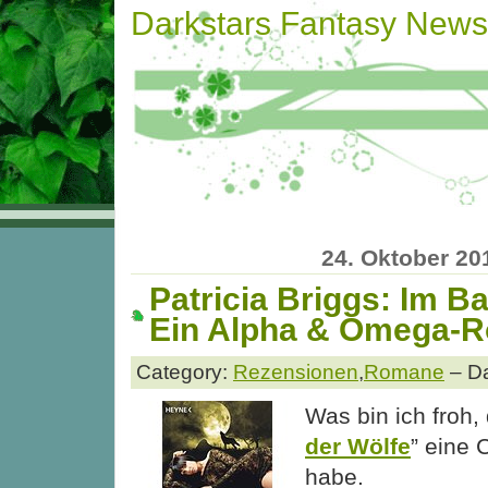
Darkstars Fantasy News
24. Oktober 20
Patricia Briggs: Im B
Ein Alpha & Omega-
Category:
Rezensionen
,
Romane
– Da
Was bin ich froh, 
der Wölfe
” eine
habe.