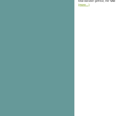
total darüber gefreut, mit “
Die
(more…)