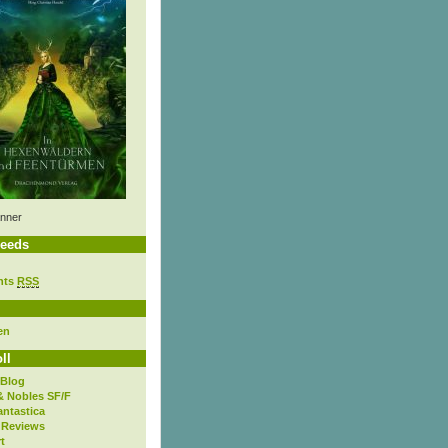
nner
eeds
nts
RSS
en
ll
 Blog
& Nobles SF/F
antastica
 Reviews
t