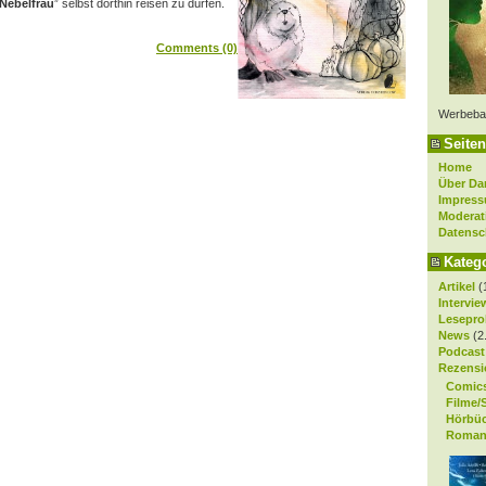
 Nebelfrau
” selbst dorthin reisen zu dürfen.
Comments (0)
Werbeba
Seiten
Home
Über Da
Impres
Moderat
Datensc
Kateg
Artikel
(
Intervie
Lesepro
News
(2
Podcast
Rezensi
Comic
Filme/
Hörbü
Roman