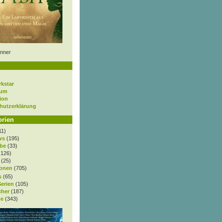
nner
rkstar
sum
ion
hutzerklärung
orien
11)
ws
(195)
be
(33)
.126)
(25)
onen
(705)
s
(65)
Serien
(105)
cher
(187)
e
(343)