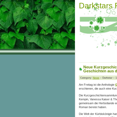
Darkstars
Neue Kurzgeschich
Geschichten aus 
Category:
News
– Darkstar – 
Am Freitag ist die Anthologie
G
erschienen, die auch eine Kur
Die Kurzgeschichtensammlun
Kempin, Vanessa Kaiser & T
gemeinsam die Herbstlande e
Roman bereist haben.
Die Welt der Kürbiskönigin hat