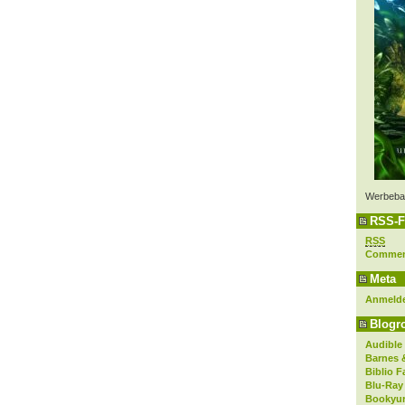
Werbeba
RSS-F
RSS
Comme
Meta
Anmeld
Blogro
Audible
Barnes 
Biblio F
Blu-Ray
Bookyur