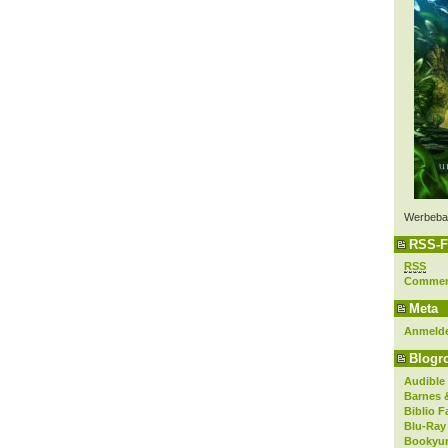
Werbeba
RSS-F
RSS
Comme
Meta
Anmeld
Blogro
Audible
Barnes 
Biblio F
Blu-Ray
Bookyur