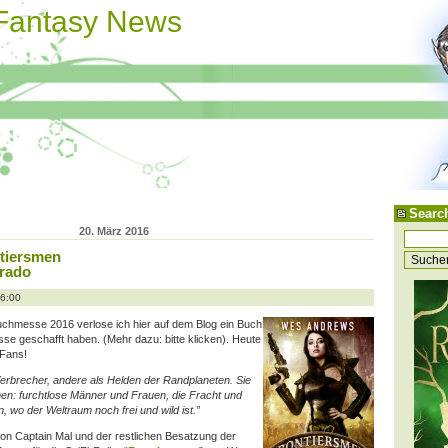
 Fantasy News
Searc
20. März 2016
ntiersmen
arado
06:00
uchmesse 2016 verlose ich hier auf dem Blog ein Buch
Messe geschafft haben. (Mehr dazu: bitte klicken). Heute
-Fans!
erbrecher, andere als Helden der Randplaneten. Sie
men: furchtlose Männer und Frauen, die Fracht und
, wo der Weltraum noch frei und wild ist.”
 von Captain Mal und der restlichen Besatzung der