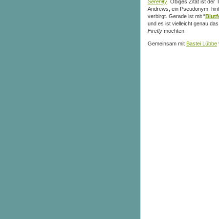
Serenity
. Obiges Zitat ist der 
Andrews, ein Pseudonym, hinte
verbirgt. Gerade ist mit “
Blutf
und es ist vielleicht genau das
Firefly
mochten.
Gemeinsam mit
Bastei Lübbe