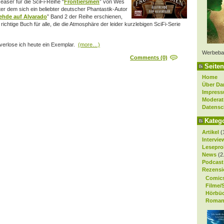
Teaser für die SciFi-Reihe “
Frontiersmen
” von Wes
r dem sich ein beliebter deutscher Phantastik-Autor
ehde auf Alvarado
” Band 2 der Reihe erschienen,
 richtige Buch für alle, die die Atmosphäre der leider kurzlebigen SciFi-Serie
verlose ich heute ein Exemplar.
(more…)
Werbeba
Comments (0)
Seiten
Home
Über Da
Impres
Moderat
Datensc
Kateg
Artikel
(
Intervie
Lesepro
News
(2
Podcast
Rezensi
Comic
Filme/
Hörbü
Roman