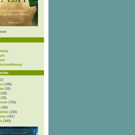
nner
rkstar
sum
ion
hutzerklärung
orien
11)
ws
(195)
be
(33)
.126)
(25)
onen
(705)
s
(65)
Serien
(105)
cher
(187)
e
(343)