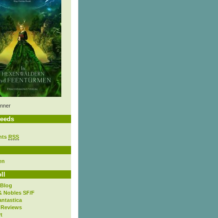
nner
eeds
nts
RSS
en
ll
 Blog
& Nobles SF/F
antastica
 Reviews
t