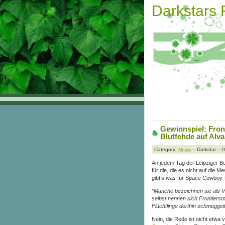
Darkstars
Gewinnspiel: Fro
Blutfehde auf Alv
Category:
News
– Darkstar – 
An jedem Tag der Leipziger B
für die, die es nicht auf die 
gibt’s was für Space Cowboy
“Manche bezeichnen sie als V
selbst nennen sich Frontiers
Flüchtlinge dorthin schmuggeln
Nein, die Rede ist nicht etwa