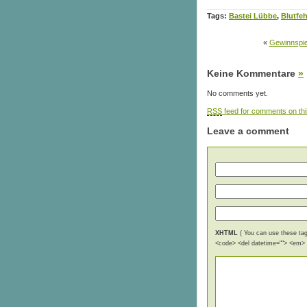
Tags:
Bastei Lübbe
,
Blutfe
«
Gewinnspie
Keine Kommentare
»
No comments yet.
RSS
feed for comments on thi
Leave a comment
XHTML
( You can use these tags
<code> <del datetime=""> <em> <