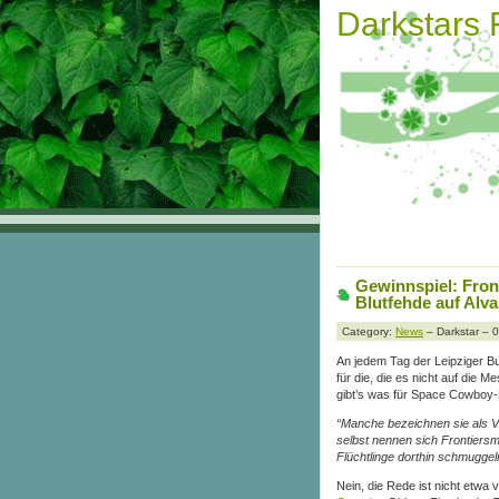
Darkstars
Gewinnspiel: Fro
Blutfehde auf Alv
Category:
News
– Darkstar – 
An jedem Tag der Leipziger B
für die, die es nicht auf die 
gibt’s was für Space Cowboy
“Manche bezeichnen sie als V
selbst nennen sich Frontiers
Flüchtlinge dorthin schmuggeln
Nein, die Rede ist nicht etwa