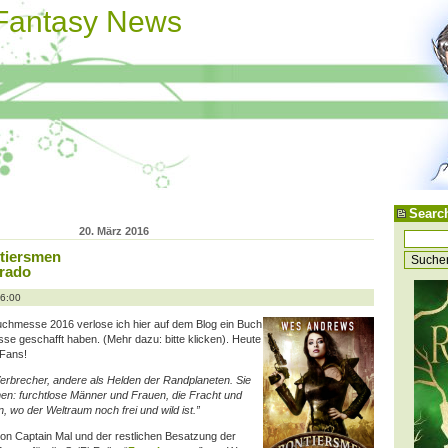
 Fantasy News
Searc
20. März 2016
ntiersmen
arado
06:00
uchmesse 2016 verlose ich hier auf dem Blog ein Buch
Messe geschafft haben. (Mehr dazu: bitte klicken). Heute
-Fans!
erbrecher, andere als Helden der Randplaneten. Sie
men: furchtlose Männer und Frauen, die Fracht und
, wo der Weltraum noch frei und wild ist.”
 von Captain Mal und der restlichen Besatzung der