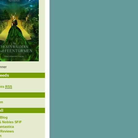
nner
eeds
nts
RSS
en
ll
 Blog
& Nobles SF/F
antastica
 Reviews
t