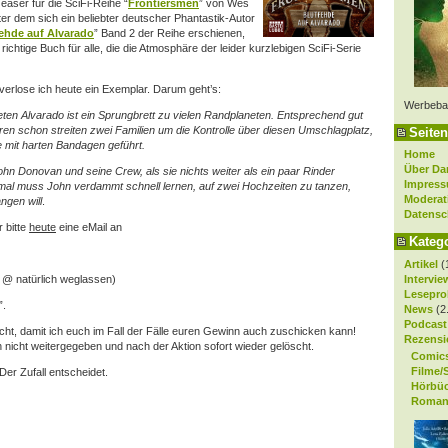
Teaser für die SciFi-Reihe “
Frontiersmen
” von Wes
r dem sich ein beliebter deutscher Phantastik-Autor
ehde auf Alvarado
” Band 2 der Reihe erschienen,
 richtige Buch für alle, die die Atmosphäre der leider kurzlebigen SciFi-Serie
verlose ich heute ein Exemplar.
Darum geht’s:
Werbeba
en Alvarado ist ein Sprungbrett zu vielen Randplaneten. Entsprechend gut
hren schon streiten zwei Familien um die Kontrolle über diesen Umschlagplatz,
Seiten
e mit harten Bandagen geführt.
Home
Über Da
ohn Donovan und seine Crew, als sie nichts weiter als ein paar Rinder
Impres
nmal muss John verdammt schnell lernen, auf zwei Hochzeiten zu tanzen,
Moderat
ngen will
.
Datensc
r bitte
heute
eine eMail an
Kateg
Artikel
(
Intervie
 @ natürlich weglassen)
Lesepro
”.
News
(2
Podcast
icht, damit ich euch im Fall der Fälle euren Gewinn auch zuschicken kann!
Rezensi
 nicht weitergegeben und nach der Aktion sofort wieder gelöscht.
Comic
Filme/
Der Zufall entscheidet.
Hörbü
Roman