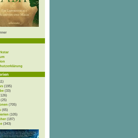
nner
rkstar
sum
ion
hutzerklärung
orien
11)
ws
(195)
be
(33)
.126)
(25)
onen
(705)
s
(65)
Serien
(105)
cher
(187)
e
(343)