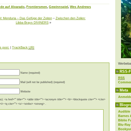
hde auf Alvarado
,
Frontiersmen
,
Gewinnspiel
,
Wes Andrews
l: Menduria – Das Gefüge der Zeiten
–
Zwischen den Zeilen:
Libba Brays DIVINERS
»
s post.
|
TrackBack
URI
Werbeba
RSS-F
Name (required)
RSS
Comme
Mail (will not be published) (required)
Meta
Website
Anmeld
): <a href="" title=""> <abbr title=""> <acronym title=""> <b> <blockquote cite=""> <cite>
i> <q cite=""> <s> <strike> <strong> .
Blogro
Audible
Barnes 
Biblio F
Blu-Ray
Bookyur