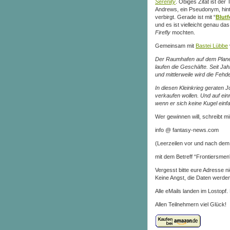
Serenity
. Obiges Zitat ist der 
Andrews, ein Pseudonym, hinte
verbirgt. Gerade ist mit “
Blutf
und es ist vielleicht genau das
Firefly
mochten.
Gemeinsam mit
Bastei Lübbe
Der Raumhafen auf dem Planet
laufen die Geschäfte. Seit Ja
und mittlerweile wird die Fehd
In diesen Kleinkrieg geraten J
verkaufen wollen. Und auf ei
wenn er sich keine Kugel einfa
Wer gewinnen will, schreibt mi
info @ fantasy-news.com
(Leerzeilen vor und nach dem
mit dem Betreff “Frontiersmen
Vergesst bitte eure Adresse n
Keine Angst, die Daten werden
Alle eMails landen im Lostopf. 
Allen Teilnehmern viel Glück!