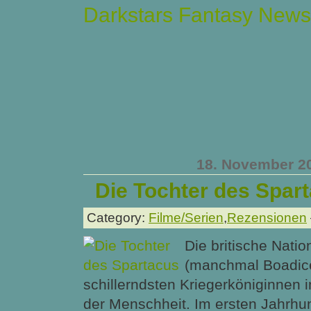
Darkstars Fantasy News
18. November 2
Die Tochter des Spar
Category:
Filme/Serien
,
Rezensionen
Die britische Nati
(manchmal Boadicea
schillerndsten Kriegerköniginnen 
der Menschheit. Im ersten Jahrhu