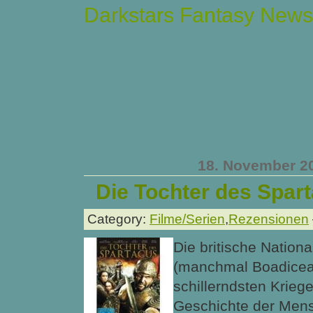
Darkstars Fantasy News
18. November 2
Die Tochter des Spar
Category:
Filme/Serien
,
Rezensionen
Die britische Nation
(manchmal Boadicea) 
schillerndsten Krieg
Geschichte der Mens