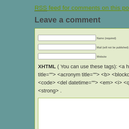
RSS
feed for comments on this po
Leave a comment
Name (required)
Mail (will not be published)
Website
XHTML
( You can use these tags): <a hr
title=""> <acronym title=""> <b> <block
<code> <del datetime=""> <em> <i> <q 
<strong> .