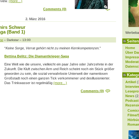
rview.
(more…)
Comments (0)
2. März 2016
amirs Schwur
ga (Band 1)
Werbeba
ne
– Darkstar – 13:00
Seiten
Home
“
Keine Sorge, Verrat gehört nicht zu meinen Kernkompetenzen.
”
Über Da
Bettina Belitz: Die Diamantkrieger-Saga
Impres
Moderat
Eine Welt wie die unsere, vielleicht ein paar Jahre oder Jahrzehnte in der
Datensc
Zukunft. Die Kluft zwischen Arm und Reich scheint noch ein Stück größer
geworden zu sein, die sozial verwahrloste Unterwelt der namenlosen
Kateg
Großstadt noch einen ganzen Tick verkommener und desillusionierter.
Artikel
(
Das Trinkwasser ist regelmäßig
(more…)
Intervie
Comments (0)
Lesepro
News
(2
Podcast
Rezensi
Comic
Filme/
Hörbü
Roman