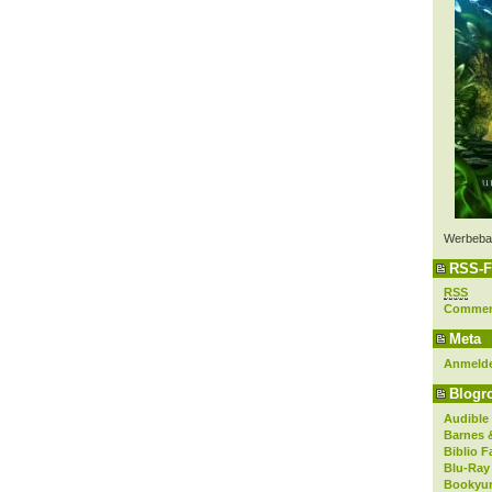
Werbeba
RSS-F
RSS
Comme
Meta
Anmeld
Blogro
Audible
Barnes 
Biblio F
Blu-Ray
Bookyur