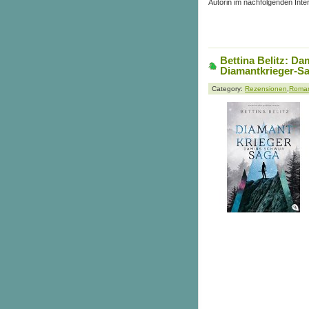
Autorin im nachfolgenden Inte
Bettina Belitz: D
Diamantkrieger-Sa
Category:
Rezensionen
,
Roma