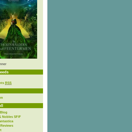
nner
eeds
nts
RSS
en
ll
 Blog
& Nobles SF/F
antastica
 Reviews
t