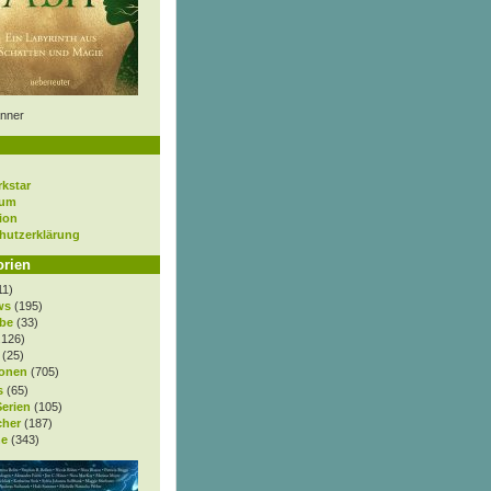
nner
rkstar
sum
ion
hutzerklärung
orien
11)
ws
(195)
be
(33)
.126)
(25)
onen
(705)
s
(65)
Serien
(105)
cher
(187)
e
(343)