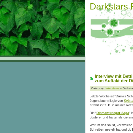
Darkstars
Interview mit Betti
zum Auftakt der D
Category:
Interviews
– Darksta
Letzte Woche ist “Damirs Sch
Jugendbuchtrilogie von
Splitt
erfahrt ihr z. B. in meiner R
Die “
Diamantkrieger-Saga
” 
düsterer und härter als die an
Warum das so ist, vor welche
Schreiben gestellt hat und ob 