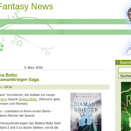
 Fantasy News
Searc
3. März 2016
na Belitz
iamantkrieger-Saga
r – 08:00
wur” erschienen, der Auftakt zur neuen
erherz
-Autorin
Bettina Belitz
. (Worum’s geht,
ezension zum Roman).
ist – zumindest in ihrem ersten Band –
deren Bücher der Autorin.
 Herausforderungen das Bettina Belitz beim
Band 2 und 3 so düster bleiben, verrät die