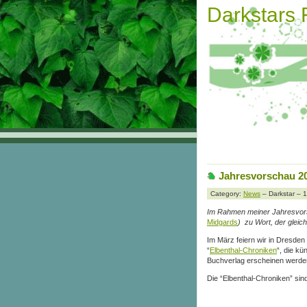
Darkstars
Jahresvorschau 20
Category:
News
– Darkstar – 
Im Rahmen meiner Jahresvors
Midgards
) zu Wort, der gleic
Im März feiern wir in Dresde
“
Elbenthal-Chroniken
“, die k
Buchverlag erscheinen werde
Die “Elbenthal-Chroniken” sin