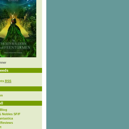
nner
eeds
nts
RSS
en
ll
 Blog
& Nobles SF/F
antastica
 Reviews
t