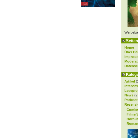
Werbeba
Seiten
Home
Über Da
Impres
Moderat
Datensc
Kateg
Artikel
(
Intervie
Lesepro
News
(2
Podcast
Rezensi
Comic
Filme/
Hörbü
Roman