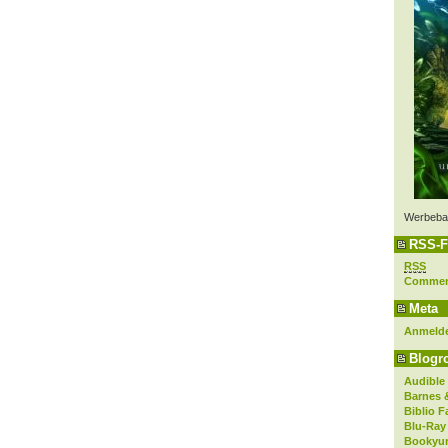
Werbeba
RSS-F
RSS
Comme
Meta
Anmeld
Blogro
Audible
Barnes 
Biblio F
Blu-Ray
Bookyur