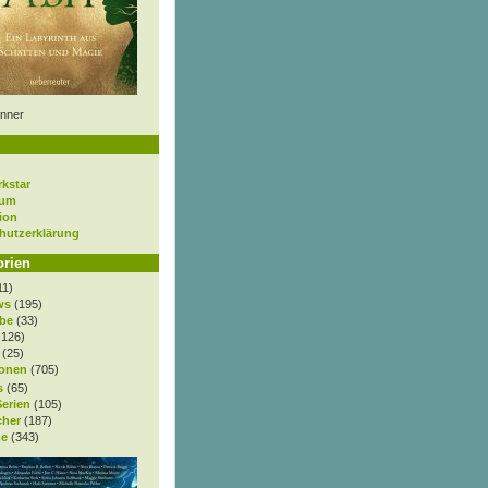
nner
rkstar
sum
ion
hutzerklärung
orien
11)
ws
(195)
be
(33)
.126)
(25)
onen
(705)
s
(65)
Serien
(105)
cher
(187)
e
(343)