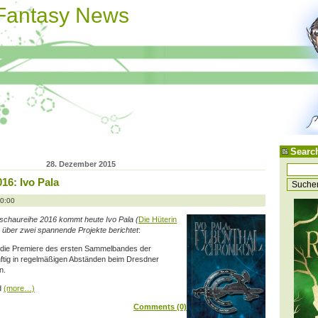
 Fantasy News
Searc
28. Dezember 2015
16: Ivo Pala
10:00
chaureihe 2016 kommt heute Ivo Pala (
Die Hüterin
h über zwei spannende Projekte berichtet
:
n die Premiere des ersten Sammelbandes der
ünftig in regelmäßigen Abständen beim Dresdner
n.
d
(more…)
Comments (0)