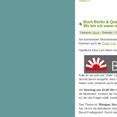
Buch Berlin & Q
Wo bin ich wann 
Category:
News
– Darkstar – 
Am kommenden Wochenende (1
Rahmen auch die
Queer Con
.
Sämtliche Infos zum Wann Gen
Falls ihr da seid und “Hallo” 
derzeit davon ausgehe, dass i
haben unter anderem auch di
Am
Sonntag um 10:20 Uhr
b
als Moderator, sondern als Ga
ist, der die Fragen stellt, son
Das Thema ist “
Blogger, Soc
hat, ob ich mit diskutieren mö
Bernd Frielingsdorf. Durch d