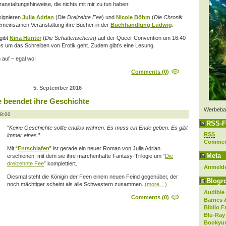
anstaltungshinweise, die nichts mit mir zu tun haben:
ignieren
Julia Adrian
(
Die Dreizehte Fee
) und
Nicole Böhm
(
Die Chronik
gemeinsamen Veranstaltung ihre Bücher in der
Buchhandlung Ludwig
.
gibt
Nina Hunter
(
Die Schattenseherin
) auf der Queer Convention um 16:40
s um das Schreiben von Erotik geht. Zudem gibt’s eine Lesung.
h auf – egal wo!
Comments (0)
5. September 2016
e beendet ihre Geschichte
Werbeba
08:00
RSS-F
“
Keine Geschichte sollte endlos währen. Es muss ein Ende geben. Es gibt
RSS
immer eines
.”
Comme
Mit “
Entschlafen
” ist gerade ein neuer Roman von Julia Adrian
Meta
erschienen, mit dem sie ihre märchenhafte Fantasy-Trilogie um “
Die
dreizehnte Fee
” komplettiert.
Anmeld
Diesmal steht die Königin der Feen einem neuen Feind gegenüber, der
Blogro
noch mächtiger scheint als alle Schwestern zusammen.
(more…)
Audible
Comments (0)
Barnes 
Biblio F
Blu-Ray
Bookyur