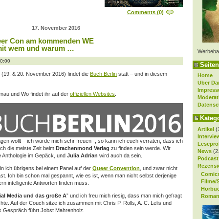
Comments (0)
17. November 2016
ueer Con am kommenden WE
mit wem und warum …
Werbeba
20:00
Seiten
9. & 20. November 2016) findet die
Buch Berlin
statt – und in diesem
Home
Über Da
Impres
au und Wo findet ihr auf der
offiziellen Websites
.
Moderat
Datensc
Kateg
Artikel
(
Intervie
sagen wollt – ich würde mich sehr freuen -, so kann ich euch verraten, dass ich
Lesepro
ch die meiste Zeit beim
Drachenmond Verlag
zu finden sein werde. Wir
News
(2
e Anthologie im Gepäck, und
Julia Adrian
wird auch da sein.
Podcast
Rezensi
in ich übrigens bei einem Panel auf der
Queer Convention
, und zwar nicht
Comic
st. Ich bin schon mal gespannt, wie es ist, wenn man nicht selbst derjenige
Filme/
dern intelligente Antworten finden muss.
Hörbü
ial Media und das große A
” und ich freu mich riesig, dass man mich gefragt
Roman
chte. Auf der Couch sitze ich zusammen mit Chris P. Rolls, A. C. Lelis und
as Gespräch führt Jobst Mahrenholz.