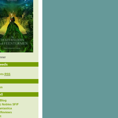
nner
eeds
nts
RSS
en
ll
 Blog
& Nobles SF/F
antastica
 Reviews
t