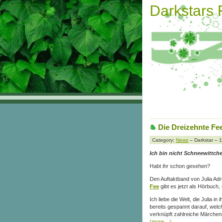
Darkstars
Die Dreizehnte Fe
Category:
News
– Darkstar – 
Ich bin nicht Schneewittche
Habt ihr schon gesehen?
Den Auftaktband von Julia Adr
Fee
gibt es jetzt als Hörbuch, 
Ich liebe die Welt, die Julia in
bereits gespannt darauf, welc
verknüpft zahlreiche Märchen
(more…)