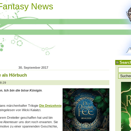
 Fantasy News
Searc
30. September 2017
e als Hörbuch
18:29
n. Ich bin die böse Königin
.
ians märchenhafter Trilogie
Die Dreizehnte
eingelesen von Wicki Kalaitzi.
 ihrem Dreiteiler geschaffen hat und bin
he Abenteuer uns dort noch erwarten. Sie
motive zu einer spannenden Geschichte,