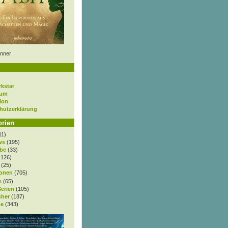
nner
rkstar
sum
ion
hutzerklärung
orien
11)
ws
(195)
be
(33)
.126)
(25)
onen
(705)
s
(65)
Serien
(105)
cher
(187)
e
(343)