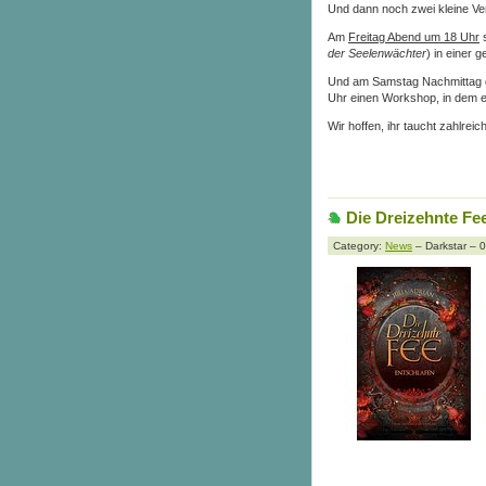
Und dann noch zwei kleine Ver
Am
Freitag Abend um 18 Uhr
s
der Seelenwächter
) in einer 
Und am Samstag Nachmittag 
Uhr einen Workshop, in dem e
Wir hoffen, ihr taucht zahlreic
Die Dreizehnte Fe
Category:
News
– Darkstar – 