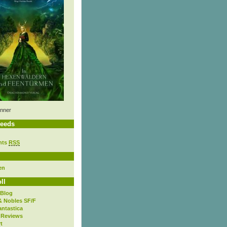
nner
eeds
nts
RSS
en
ll
 Blog
& Nobles SF/F
antastica
 Reviews
t