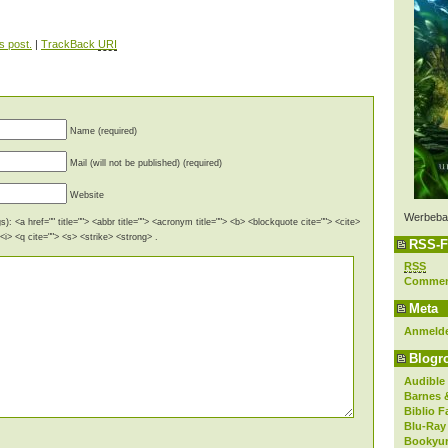
s post.
|
TrackBack
URI
Name (required)
Mail (will not be published) (required)
Website
Werbeba
): <a href="" title=""> <abbr title=""> <acronym title=""> <b> <blockquote cite=""> <cite>
i> <q cite=""> <s> <strike> <strong> .
RSS-F
RSS
Comme
Meta
Anmeld
Blogro
Audible
Barnes 
Biblio F
Blu-Ray
Bookyur