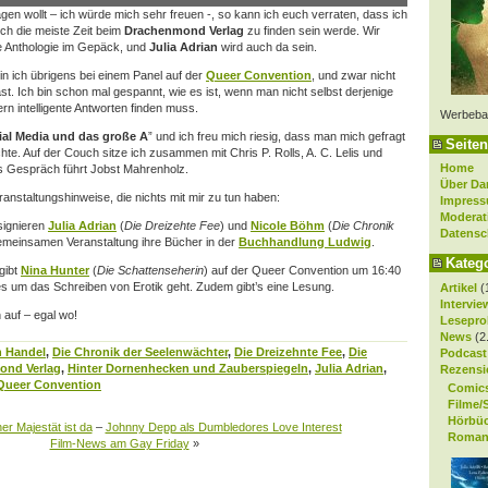
sagen wollt – ich würde mich sehr freuen -, so kann ich euch verraten, dass ich
ch die meiste Zeit beim
Drachenmond Verlag
zu finden sein werde. Wir
e Anthologie im Gepäck, und
Julia Adrian
wird auch da sein.
in ich übrigens bei einem Panel auf der
Queer Convention
, und zwar nicht
st. Ich bin schon mal gespannt, wie es ist, wenn man nicht selbst derjenige
dern intelligente Antworten finden muss.
Werbeba
ial Media und das große A
” und ich freu mich riesig, dass man mich gefragt
Seiten
chte. Auf der Couch sitze ich zusammen mit Chris P. Rolls, A. C. Lelis und
Home
as Gespräch führt Jobst Mahrenholz.
Über Da
anstaltungshinweise, die nichts mit mir zu tun haben:
Impres
Moderat
ignieren
Julia Adrian
(
Die Dreizehte Fee
) und
Nicole Böhm
(
Die Chronik
Datensc
gemeinsamen Veranstaltung ihre Bücher in der
Buchhandlung Ludwig
.
Kateg
gibt
Nina Hunter
(
Die Schattenseherin
) auf der Queer Convention um 16:40
s um das Schreiben von Erotik geht. Zudem gibt’s eine Lesung.
Artikel
(
Intervie
h auf – egal wo!
Lesepro
News
(2
n Handel
,
Die Chronik der Seelenwächter
,
Die Dreizehnte Fee
,
Die
Podcast
ond Verlag
,
Hinter Dornenhecken und Zauberspiegeln
,
Julia Adrian
,
Rezensi
Queer Convention
Comic
Filme/
Hörbü
er Majestät ist da
–
Johnny Depp als Dumbledores Love Interest
Roman
Film-News am Gay Friday
»