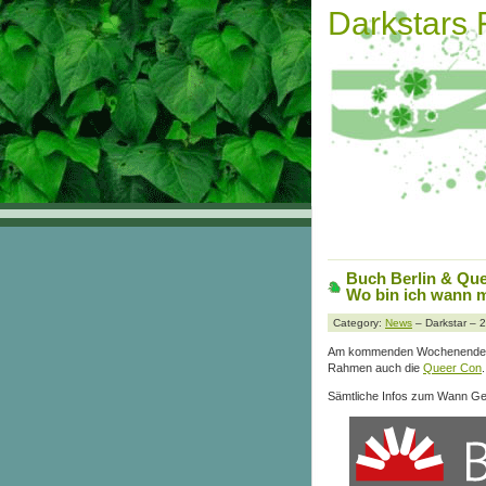
Darkstars
Buch Berlin & Q
Wo bin ich wann 
Category:
News
– Darkstar – 
Am kommenden Wochenende (1
Rahmen auch die
Queer Con
.
Sämtliche Infos zum Wann Gen