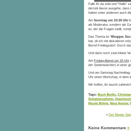
Falls ihr da seid und “Hallo” 
derzeit davon ausgehe, dass i
haben unter anderem auch di
Am
Sonntag um 10:20 Uhr
b
als Moderator, sondern als Ga
ist, der die Fragen stellt, son
Das Thema ist “
Blogger, Soc
hat, ob ich mit diskutieren mö
Bernd Frielingsdorf. Durch d
Und dann noch zwei kleine Ver
Am
Freitag Abend um 18 Uhr
s
der Seelenwächter
) in einer 
Und am Samstag Nachmittag 
Uhr einen Workshop, in dem e
Wir hoffen, ihr taucht zahlreic
Tags:
Buch Berlin
,
Christia
Schattenseherin
,
Drachenm
Nicole Böhm
,
Nina Hunter
,
«
Der Magier Sein
Keine Kommentare
»