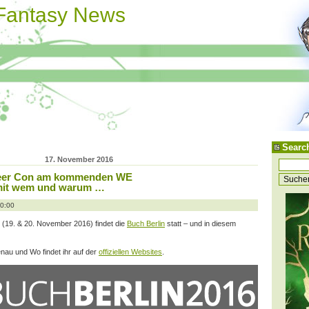
 Fantasy News
Searc
17. November 2016
ueer Con am kommenden WE
mit wem und warum …
20:00
9. & 20. November 2016) findet die
Buch Berlin
statt – und in diesem
au und Wo findet ihr auf der
offiziellen Websites
.