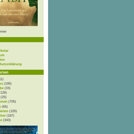
nner
rkstar
sum
ion
hutzerklärung
orien
11)
ws
(195)
be
(33)
.126)
(25)
onen
(705)
s
(65)
Serien
(105)
cher
(187)
e
(343)