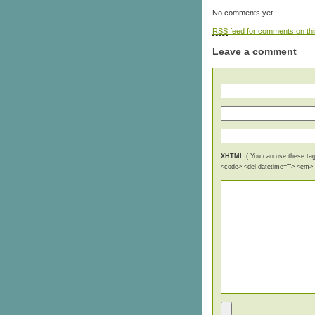
No comments yet.
RSS
feed for comments on thi
Leave a comment
XHTML
( You can use these tags
<code> <del datetime=""> <em> <