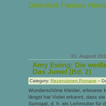
Darkstars Fantasy News
31. August 20
Amy Ewing: Die weiß
Das Juwel (Bd. 2)
Category:
Rezensionen
,
Romane
– Da
Wunderschöne Kleider, erlesene 
längst hat Violet erkannt, dass sie
Surrogat, d. h. als Leihmutter für 