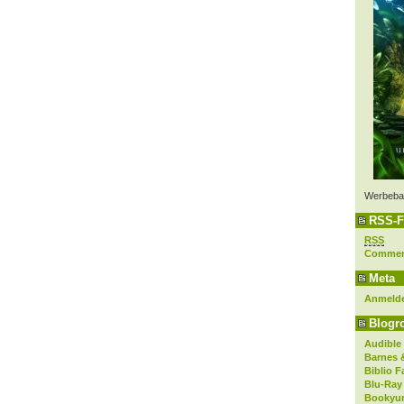
Werbeba
RSS-F
RSS
Comme
Meta
Anmeld
Blogro
Audible
Barnes 
Biblio F
Blu-Ray
Bookyur