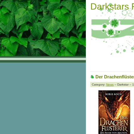
Darkstars
Der Drachenflüste
Category:
News
– Darkstar – 