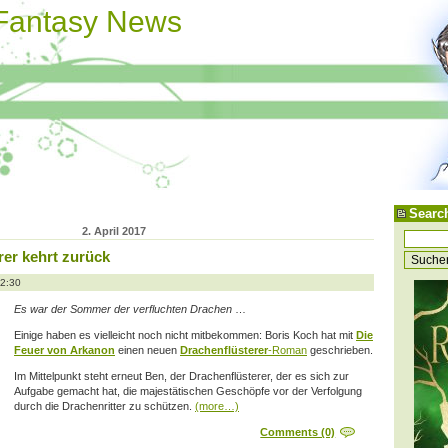
 Fantasy News
Searc
2. April 2017
rer kehrt zurück
12:30
Es war der Sommer der verfluchten Drachen
…
Einige haben es vielleicht noch nicht mitbekommen: Boris Koch hat mit
Die
Feuer von Arkanon
einen neuen
Drachenflüsterer
-Roman
geschrieben.
Im Mittelpunkt steht erneut Ben, der Drachenflüsterer, der es sich zur
Aufgabe gemacht hat, die majestätischen Geschöpfe vor der Verfolgung
durch die Drachenritter zu schützen.
(more…)
Comments (0)