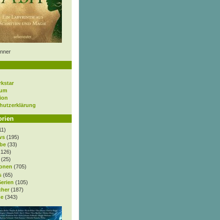
nner
rkstar
sum
ion
hutzerklärung
orien
11)
ws
(195)
be
(33)
.126)
(25)
onen
(705)
s
(65)
Serien
(105)
cher
(187)
e
(343)