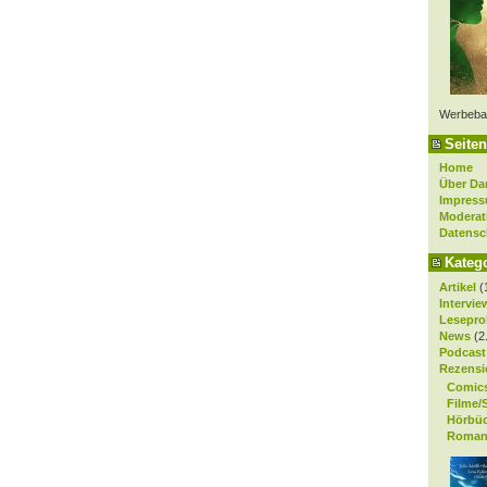
Werbeba
Seiten
Home
Über Da
Impres
Moderat
Datensc
Kateg
Artikel
(
Intervie
Lesepro
News
(2
Podcast
Rezensi
Comic
Filme/
Hörbü
Roman