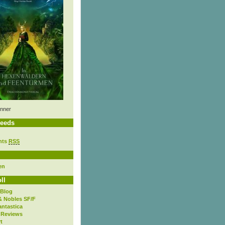
nner
eeds
nts
RSS
en
ll
 Blog
& Nobles SF/F
antastica
 Reviews
t