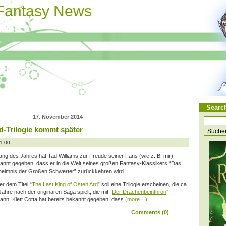
 Fantasy News
Searc
17. November 2014
d-Trilogie kommt später
11:00
ang des Jahres hat Tad Williams zur Freude seiner Fans (wie z. B. mir)
annt gegeben, dass er in die Welt seines großen Fantasy-Klassikers “Das
eimnis der Großen Schwerter” zurückkehren wird.
er dem Titel “
The Last King of Osten Ard
” soll eine Trilogie erscheinen, die ca.
Jahre nach der originären Saga spielt, die mit “
Der Drachenbeinthron
”
ann. Klett Cotta hat bereits bekannt gegeben, dass
(more…)
Comments (0)