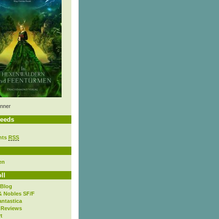
nner
eeds
nts
RSS
en
ll
 Blog
& Nobles SF/F
antastica
 Reviews
t