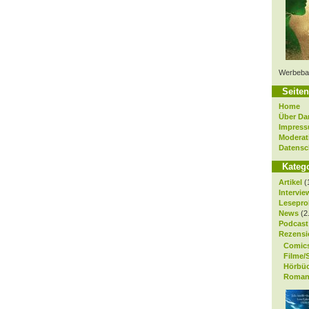
Werbeba
Seiten
Home
Über Da
Impres
Moderat
Datensc
Kateg
Artikel
(
Intervie
Lesepro
News
(2
Podcast
Rezensi
Comic
Filme/
Hörbü
Roman