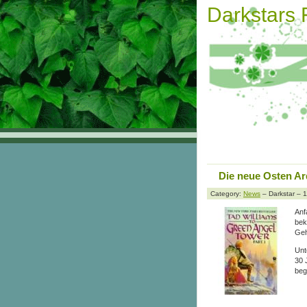
Darkstars
Die neue Osten Ar
Category:
News
– Darkstar – 
Anf
bek
Geh
Unt
30 
beg