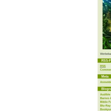
Werbeba
RSS-F
RSS
Comme
Meta
Anmeld
Blogro
Audible
Barnes 
Biblio F
Blu-Ray
Bookyur