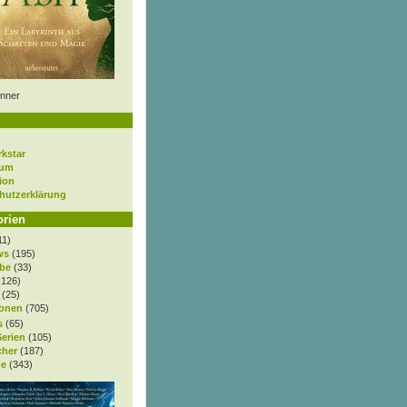
nner
rkstar
sum
ion
hutzerklärung
orien
11)
ws
(195)
be
(33)
.126)
(25)
onen
(705)
s
(65)
Serien
(105)
cher
(187)
e
(343)