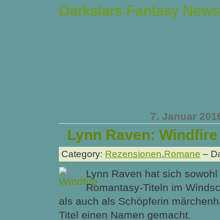
Darkstars Fantasy News
7. Januar 201
Lynn Raven: Windfire
Category:
Rezensionen
,
Romane
– Da
Lynn Raven hat sich sowohl 
Romantasy-Titeln im Winds
als auch als Schöpferin märchenh
Titel einen Namen gemacht.