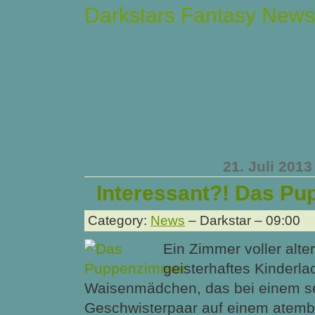
Darkstars Fantasy News
21. Juli 2013
Interessant?! Das P
Category:
News
– Darkstar – 09:00
Ein Zimmer voller alte
geisterhaftes Kinderla
Waisenmädchen, das bei einem s
Geschwisterpaar auf einem atem