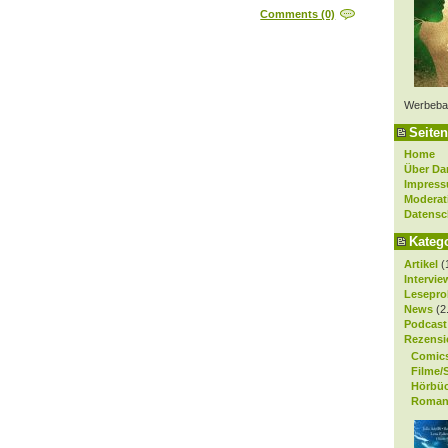
Comments (0)
Werbeba
Seiten
Home
Über Da
Impres
Moderat
Datensc
Kateg
Artikel
(
Intervie
Lesepro
News
(2
Podcast
Rezensi
Comic
Filme/
Hörbü
Roman