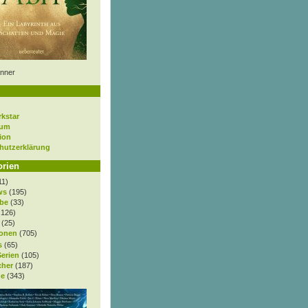
nner
rkstar
sum
ion
hutzerklärung
orien
11)
ws
(195)
be
(33)
.126)
(25)
onen
(705)
s
(65)
Serien
(105)
cher
(187)
e
(343)