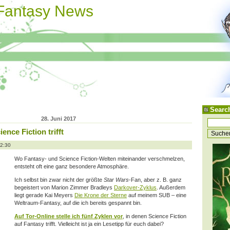
 Fantasy News
Searc
28. Juni 2017
ence Fiction trifft
12:30
Wo Fantasy- und Science Fiction-Welten miteinander verschmelzen,
entsteht oft eine ganz besondere Atmosphäre.
Ich selbst bin zwar nicht der größte
Star Wars
-Fan, aber z. B. ganz
begeistert von Marion Zimmer Bradleys
Darkover-Zyklus
. Außerdem
liegt gerade Kai Meyers
Die Krone der Sterne
auf meinem SUB – eine
Weltraum-Fantasy, auf die ich bereits gespannt bin.
Auf Tor-Online stelle ich fünf Zyklen vor
, in denen Science Fiction
auf Fantasy trifft. Vielleicht ist ja ein Lesetipp für euch dabei?