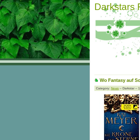
Darkstars
Wo Fantasy auf Sci
Category:
News
– Darkstar – 