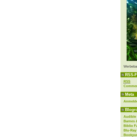
Werbeba
RSS-F
RSS
Comme
Meta
Anmeld
Blogro
Audible
Barnes 
Biblio F
Blu-Ray
Bookyur