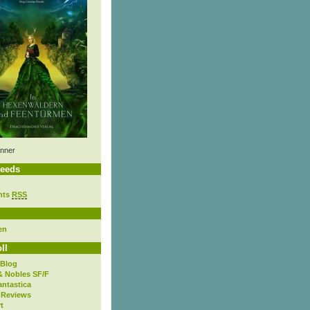
nner
eeds
nts
RSS
en
ll
 Blog
& Nobles SF/F
antastica
 Reviews
t