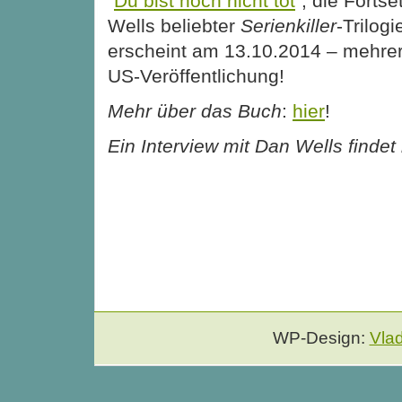
“
Du bist noch nicht tot
“, die Forts
Wells beliebter
Serienkiller
-Trilog
erscheint am 13.10.2014 – mehre
US-Veröffentlichung!
Mehr über das Buch
:
hier
!
Ein Interview mit Dan Wells findet
WP-Design:
Vla