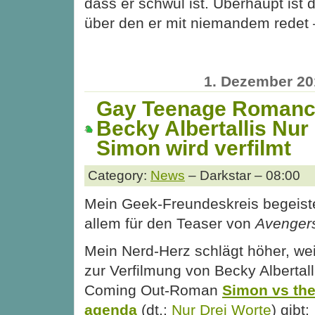
dass er schwul ist. Überhaupt ist
über den er mit niemandem redet 
1. Dezember 20
Gay Teenage Romanc
Becky Albertallis Nur 
Simon wird verfilmt
Category:
News
– Darkstar – 08:00
Mein Geek-Freundeskreis begeister
allem für den Teaser von
Avengers
Mein Nerd-Herz schlägt höher, weil
zur Verfilmung von Becky Albertal
Coming Out-Roman
Simon vs th
agenda
(dt.:
Nur Drei Worte
) gibt: