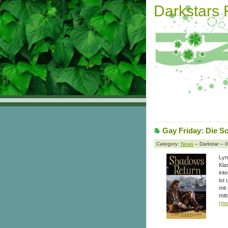
Darkstars
Gay Friday: Die S
Category:
News
– Darkstar – 
Lyn
Kla
int
ist
mit
mit
(m