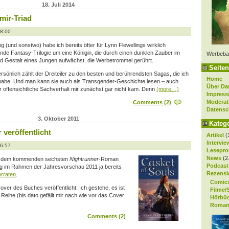
18. Juli 2014
mir-Triad
08:00
g (und sonstwo) habe ich bereits öfter für Lynn Flewellings wirklich
de Fantasy-Trilogie um eine Königin, die durch einen dunklen Zauber im
Werbeba
d Gestalt eines Jungen aufwächst, die Werbetrommel gerührt.
Seiten
rsönlich zählt der Dreiteiler zu den besten und berührendsten Sagas, die ich
Home
 habe. Und man kann sie auch als Transgender-Geschichte lesen – auch
Über Da
 offensichtliche Sachverhalt mir zunächst gar nicht kam. Denn
(more…)
Impres
Moderat
Comments (2)
Datensc
3. Oktober 2011
Kateg
veröffentlicht
Artikel
(
Intervie
16:57
Lesepro
News
(2
, dem kommenden sechsten
Nightrunner
-Roman
Podcast
ing im Rahmen der Jahresvorschau 2011 ja bereits
Rezensi
erraten
.
Comic
er des Buches veröffentlicht. Ich gestehe, es ist
Filme/
er Reihe (bis dato gefällt mir nach wie vor das Cover
Hörbü
Roman
Comments (2)