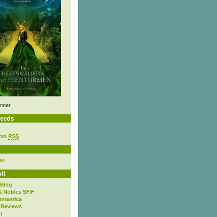
nner
eeds
nts
RSS
en
ll
 Blog
& Nobles SF/F
antastica
 Reviews
t