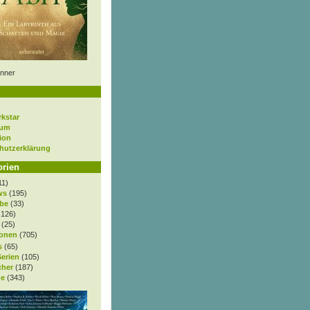
nner
rkstar
sum
ion
hutzerklärung
orien
11)
ws
(195)
be
(33)
.126)
(25)
onen
(705)
s
(65)
Serien
(105)
cher
(187)
e
(343)