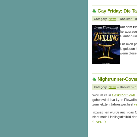
Gay Friday: Die Ta
Category:
News
– Darkstar – 
Auf dem Blo
herausragen
Glauben un
Für mich pe
je gelesen
wenn dieser
Nightrunner-Cover 
Category:
News
– Darkstar – 
Worum es in
Casket of Souls
gehen wird, hat Lynn Flewell
zum letzten Jahreswechsel
v
Inzwischen wurde auch das Cov
nicht mein Lieblingstitelbild d
(more…)