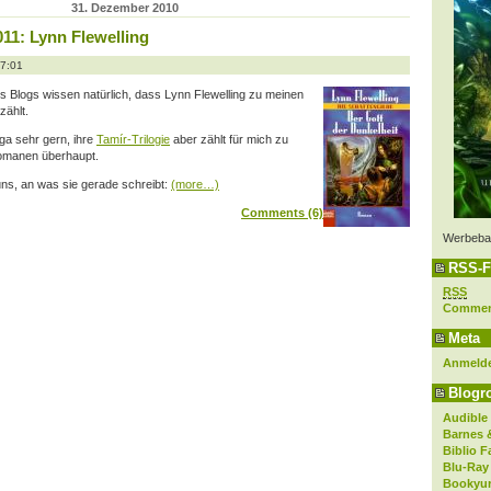
31. Dezember 2010
11: Lynn Flewelling
07:01
Blogs wissen natürlich, dass Lynn Flewelling zu meinen
zählt.
ga sehr gern, ihre
Tamír-Trilogie
aber zählt für mich zu
Romanen überhaupt.
uns, an was sie gerade schreibt:
(more…)
Comments (6)
Werbeba
RSS-F
RSS
Comme
Meta
Anmeld
Blogro
Audible
Barnes 
Biblio F
Blu-Ray
Bookyur