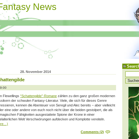
 Fantasy News
Searc
28. November 2014
chattengilde
09:00
n Flewellings
“Schattengilde”-Romane
zählen zu den ganz großen modernen
ssikern der schwulen Fantasy-Literatur. Viele, die sich für dieses Genre
eressieren, kennen die Abenteuer von Seregil und Alec bereits – aber vielleicht
 der eine oder andere von euch noch nicht über die beiden gestolpert, die als
 magischen Fähigkeiten ausgestattete Spione der Krone in einer
telalterlichen Welt Verschwörungen aufdecken und Komplotte vereiteln.
ore…)
Comments (2)