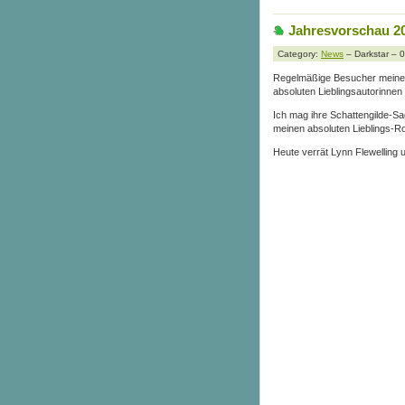
Jahresvorschau 20
Category:
News
– Darkstar – 
Regelmäßige Besucher meines 
absoluten Lieblingsautorinnen 
Ich mag ihre Schattengilde-Sa
meinen absoluten Lieblings-
Heute verrät Lynn Flewelling 