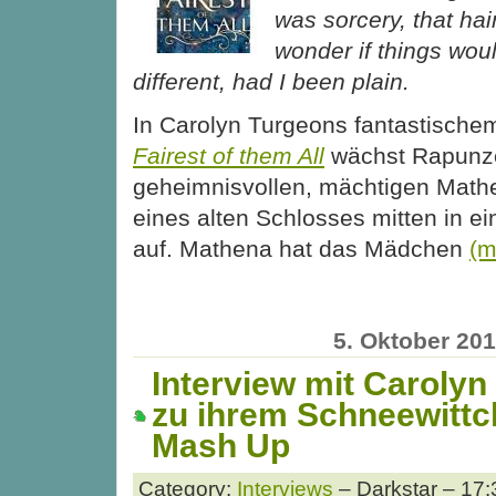
was sorcery, that ha
wonder if things wou
different, had I been plain.
In Carolyn Turgeons fantastisc
Fairest of them All
wächst Rapunze
geheimnisvollen, mächtigen Math
eines alten Schlosses mitten in 
auf. Mathena hat das Mädchen
(m
5. Oktober 20
Interview mit Carolyn
zu ihrem Schneewitt
Mash Up
Category:
Interviews
– Darkstar – 17: