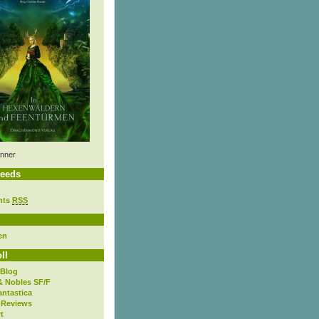
nner
eeds
nts
RSS
en
ll
 Blog
& Nobles SF/F
antastica
 Reviews
t