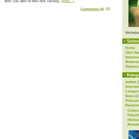
ahnt: Das alles ist bloß eine Tarnung.
(more…)
Comments (4)
Werbeba
Seiten
Home
Über Da
Impres
Moderat
Datensc
Kateg
Artikel
(
Intervie
Lesepro
News
(2
Podcast
Rezensi
Comic
Filme/
Hörbü
Roman