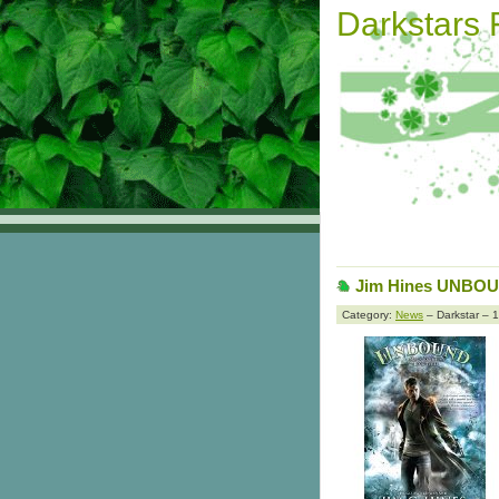
Darkstars
Jim Hines UNBOUN
Category:
News
– Darkstar – 