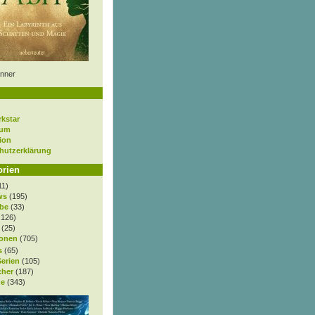
nner
rkstar
sum
ion
hutzerklärung
orien
11)
ws
(195)
be
(33)
.126)
(25)
onen
(705)
s
(65)
Serien
(105)
cher
(187)
e
(343)