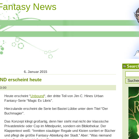
 Fantasy News
Searc
6. Januar 2015
D erscheint heute
13:00
Heute erscheint “
Unbound
“, der dritte Teil von Jim C. Hines Urban
Fantasy-Serie “Magic Ex Libris”.
Hierzulande erscheint die Serie bei Bastei Lübbe unter dem Titel “Der
Buchmagier”.
Das Konzept klingt großartig, denn hier steht mal nicht der klassische
Privatdetektiv oder Cop im Mittelpunkt, sondern ein Bibliothekar. Der
Klappentext weiß: “Inmitten staubiger Regale und Kisten sortiert er Bücher
und pflegt die größte Fantasy-Abteilung der Stadt.” Aber: “Was niemand