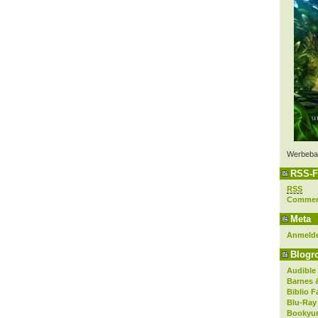
Werbeba
RSS-F
RSS
Comme
Meta
Anmeld
Blogro
Audible
Barnes 
Biblio F
Blu-Ray
Bookyur