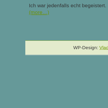
Ich war jedenfalls echt begeistert
(more…)
WP-Design:
Vla