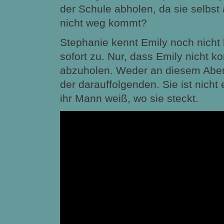
der Schule abholen, da sie selbst
nicht weg kommt?
Stephanie kennt Emily noch nicht 
sofort zu. Nur, dass Emily nicht 
abzuholen. Weder an diesem Abe
der darauffolgenden. Sie ist nicht 
ihr Mann weiß, wo sie steckt.