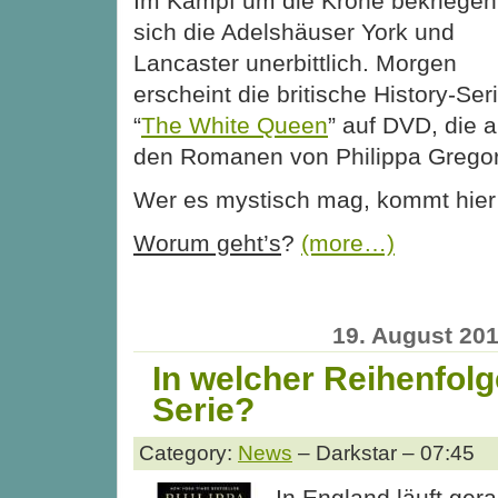
Im Kampf um die Krone bekriegen
sich die Adelshäuser York und
Lancaster unerbittlich. Morgen
erscheint die britische History-Ser
“
The White Queen
” auf DVD, die a
den Romanen von Philippa Gregory
Wer es mystisch mag, kommt hier 
Worum geht’s
?
(more…)
19. August 20
In welcher Reihenfolge
Serie?
Category:
News
– Darkstar – 07:45
In England läuft ger