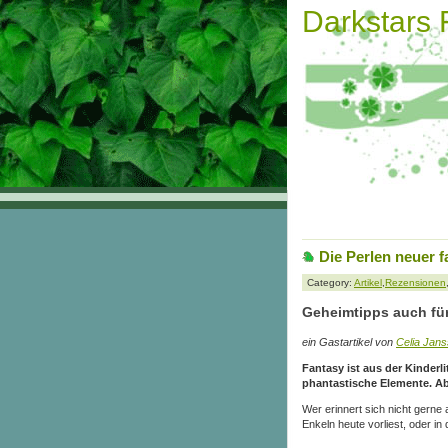
Darkstars
Die Perlen neuer 
Category:
Artikel
,
Rezensionen
Geheimtipps auch fü
ein Gastartikel von
Celia Jan
Fantasy ist aus der Kinderl
phantastische Elemente. Ab
Wer erinnert sich nicht gerne
Enkeln heute vorliest, oder in