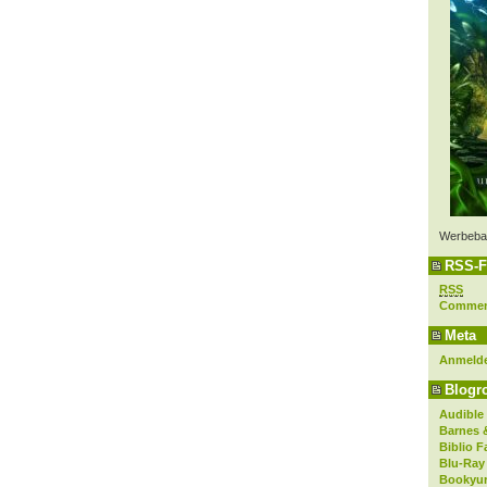
Werbeba
RSS-F
RSS
Comme
Meta
Anmeld
Blogro
Audible
Barnes 
Biblio F
Blu-Ray
Bookyur