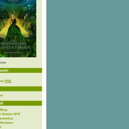
nner
eeds
nts
RSS
en
ll
 Blog
& Nobles SF/F
antastica
 Reviews
t