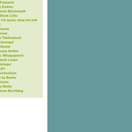
Fantastic
n Endres
ische Bücherwelt
Book Critic
, I’m queer, what the hell
d
mente
orner
s Telefonbuch
cherregal
flüster
tasy Hotlist
t. Mittagspause
tisch Lesen
krieger
ciFi
Bücherkiste
 by Books
tzone
ne Werke
atzes Buchblog