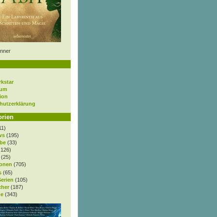
nner
rkstar
sum
ion
hutzerklärung
orien
11)
ws
(195)
be
(33)
.126)
(25)
onen
(705)
s
(65)
Serien
(105)
cher
(187)
e
(343)