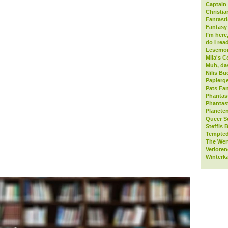
Captain 
Christia
Fantast
Fantasy 
I’m here
do I rea
Lesemo
Mila's C
Muh, da
Nilis Bü
Papierge
Pats Fan
Phantas
Phantas
Planeten
Queer S
Steffis 
Tempted
The Wer
Verlore
Winterk