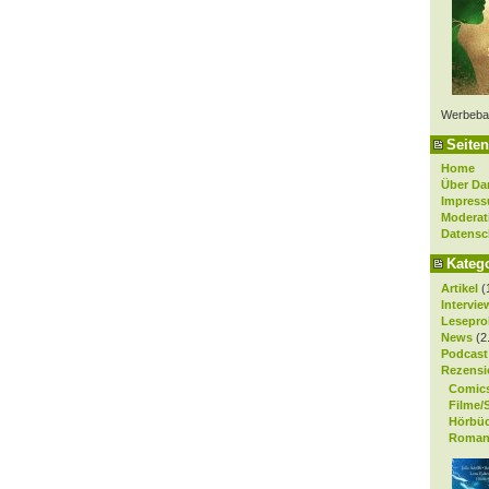
Werbeba
Seiten
Home
Über Da
Impres
Moderat
Datensc
Kateg
Artikel
(
Intervie
Lesepro
News
(2
Podcast
Rezensi
Comic
Filme/
Hörbü
Roman