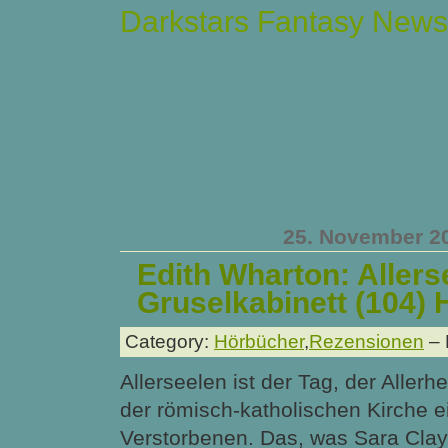
Darkstars Fantasy News
25. November 2
Edith Wharton: Allers
Gruselkabinett (104) 
Category:
Hörbücher
,
Rezensionen
– 
Allerseelen ist der Tag, der Allerh
der römisch-katholischen Kirche e
Verstorbenen. Das, was Sara Clay