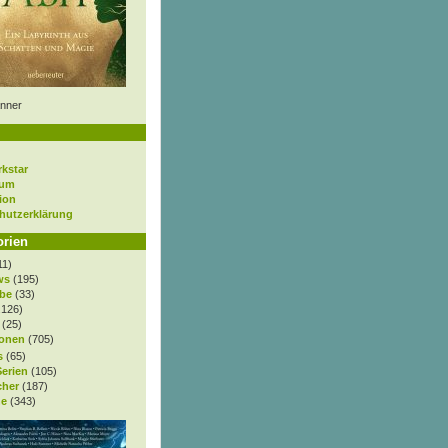
nner
rkstar
sum
ion
hutzerklärung
orien
11)
ws
(195)
be
(33)
.126)
(25)
onen
(705)
s
(65)
Serien
(105)
cher
(187)
e
(343)