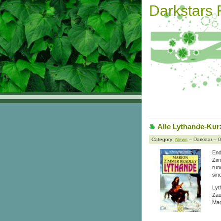
Darkstars
Alle Lythande-Ku
Category:
News
– Darkstar – 
End
Zim
run
sin
Lyt
Zau
Mag