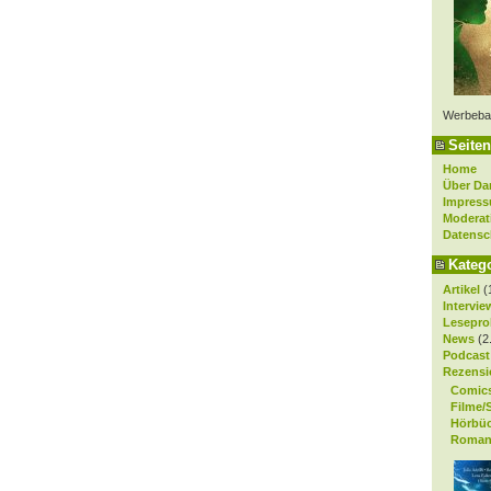
Werbeba
Seiten
Home
Über Da
Impres
Moderat
Datensc
Kateg
Artikel
(
Intervie
Lesepro
News
(2
Podcast
Rezensi
Comic
Filme/
Hörbü
Roman