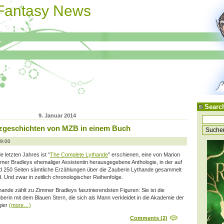
 Fantasy News
Searc
9. Januar 2014
rzgeschichten von MZB in einem Buch
09:00
e letzten Jahres ist “
The Complete Lythande
” erschienen, eine von Marion
mer Bradleys ehemaliger Assistentin herausgegebene Anthologie, in der auf
d 250 Seiten sämtliche Erzählungen über die Zauberin Lythande gesammelt
d. Und zwar in zeitlich chronologischer Reihenfolge.
hande zählt zu Zimmer Bradleys faszinierendsten Figuren: Sie ist die
berin mit dem Blauen Stern, die sich als Mann verkleidet in die Akademie der
ier
(more…)
Comments (2)