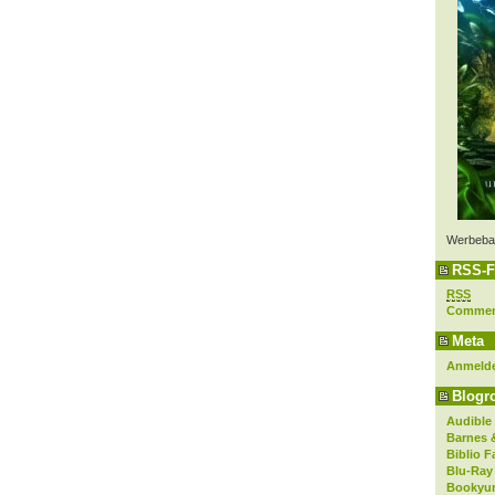
Werbeba
RSS-F
RSS
Comme
Meta
Anmeld
Blogro
Audible
Barnes 
Biblio F
Blu-Ray
Bookyur