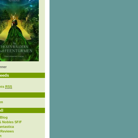
nner
eeds
nts
RSS
en
ll
 Blog
& Nobles SF/F
antastica
 Reviews
t