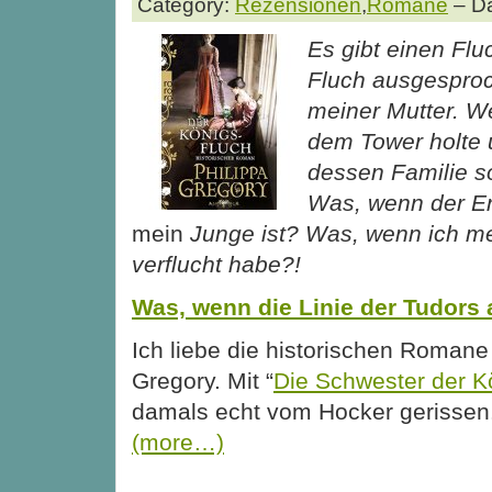
Category:
Rezensionen
,
Romane
– Da
Es gibt einen Flu
Fluch ausgespro
meiner Mutter. W
dem Tower holte u
dessen Familie so
Was, wenn der E
mein
Junge ist? Was, wenn ich m
verflucht habe?!
Was, wenn die Linie der Tudors 
Ich liebe die historischen Romane
Gregory. Mit “
Die Schwester der K
damals echt vom Hocker gerisse
(more…)