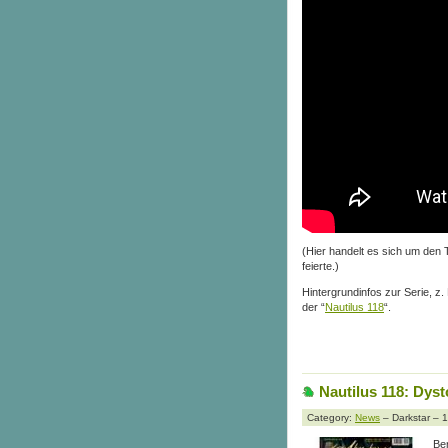
(Hier handelt es sich um den 
feierte.)
Hintergrundinfos zur Serie, z.
der “
Nautilus 118
“.
Nautilus 118: Dys
Category:
News
– Darkstar – 
Ber