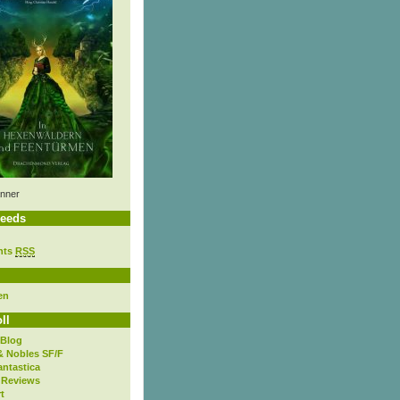
nner
eeds
nts
RSS
en
ll
 Blog
& Nobles SF/F
antastica
 Reviews
t