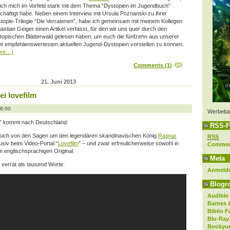
 ich mich im Vorfeld stark mit dem Thema “Dystopien im Jugendbuch”
chäftigt habe. Neben einem Interview mit Ursula Poznanski zu ihrer
topie-Trilogie “Die Verratenen”, habe ich gemeinsam mit meinem Kollegen
astian Geiger einen Artikel verfasst, für den wir uns quer durch den
topischen Blätterwald gelesen haben, um euch die fünfzehn aus unserer
ht empfehlenswertesten aktuellen Jugend-Dystopien vorstellen zu können.
ore…)
Comments (1)
21. Juni 2013
ei lovefilm
08:00
Werbeba
s” kommt nach Deutschland.
RSS-F
die sich von den Sagen um den legendären skandinavischen König
Ragnar
RSS
lusiv beim Video-Portal “
Lovefilm
” – und zwar erfreulicherweise sowohl in
Comme
 englischsprachigen Original.
Meta
r verrät als tausend Worte:
Anmeld
Blogro
Audible
Barnes 
Biblio F
Blu-Ray
Bookyur