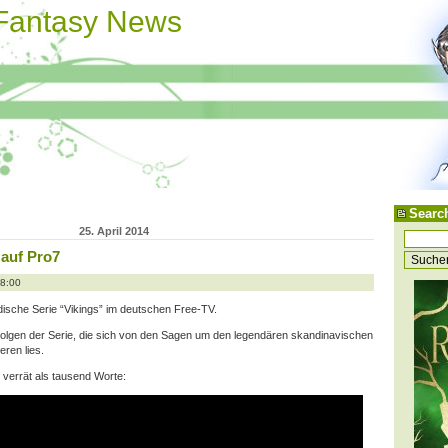
 Fantasy News
Searc
25. April 2014
auf Pro7
08:00
dische Serie “Vikings” im deutschen Free-TV.
 Folgen der Serie, die sich von den Sagen um den legendären skandinavischen
eren lies.
r verrät als tausend Worte: