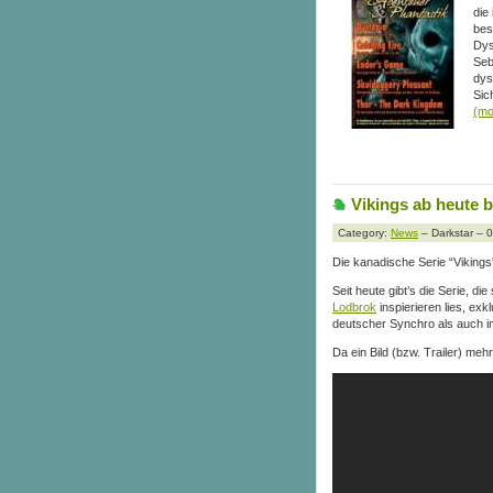
die
bes
Dys
Seb
dys
Sic
(m
Vikings ab heute b
Category:
News
– Darkstar – 
Die kanadische Serie “Viking
Seit heute gibt’s die Serie, 
Lodbrok
inspierieren lies, exk
deutscher Synchro als auch im
Da ein Bild (bzw. Trailer) meh