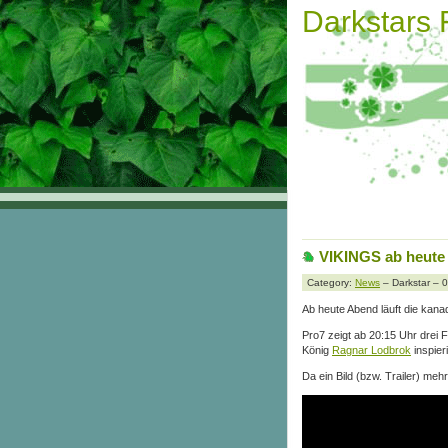
Darkstars
VIKINGS ab heute 
Category:
News
– Darkstar – 
Ab heute Abend läuft die kana
Pro7 zeigt ab 20:15 Uhr drei
König
Ragnar Lodbrok
inspieri
Da ein Bild (bzw. Trailer) meh