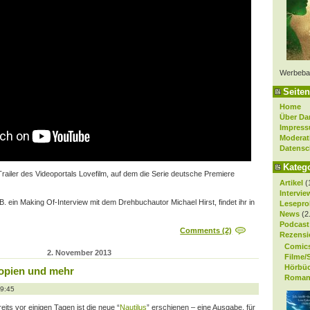
Werbeba
Seiten
Home
Über Da
Impres
Moderat
Datensc
Kateg
Trailer des Videoportals Lovefilm, auf dem die Serie deutsche Premiere
Artikel
(
Intervie
 B. ein Making Of-Interview mit dem Drehbuchautor Michael Hirst, findet ihr in
Lesepro
News
(2
Podcast
Comments (2)
Rezensi
Comic
2. November 2013
Filme/
Hörbü
topien und mehr
Roman
19:45
eits vor einigen Tagen ist die neue “
Nautilus
” erschienen – eine Ausgabe, für