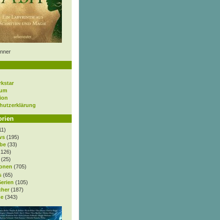
nner
rkstar
sum
ion
hutzerklärung
orien
11)
ws
(195)
be
(33)
.126)
(25)
onen
(705)
s
(65)
Serien
(105)
cher
(187)
e
(343)