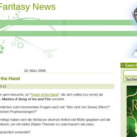
 Fantasy News
Searc
22. März 2008
f the Hand
15:41
er gern besuche, ist “
Tower of the Hand
“, die sich selbst (zu recht) als
. Martins
A Song of Ice and Fire
versteht.
rtlichen solch brennenden Fragen nach wie “Wer sind Jon Snows Eltern?”
reichen Prophezeiungen?”
erdings haben sich die Verfasser diverser Artikel viel Mühe gegeben und die
elesen, um mit vielen Zitaten Theorien zu untermauern wie etwa:
atsächlich ermordet?