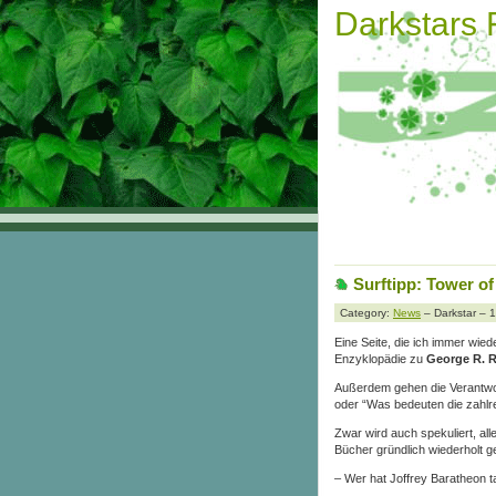
Darkstars
Surftipp: Tower o
Category:
News
– Darkstar – 
Eine Seite, die ich immer wied
Enzyklopädie zu
George R. R
Außerdem gehen die Verantwo
oder “Was bedeuten die zahl
Zwar wird auch spekuliert, all
Bücher gründlich wiederholt g
– Wer hat Joffrey Baratheon t