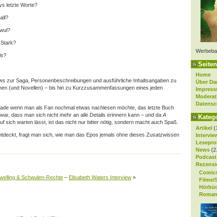
ys letzte Worte?
all?
wul?
 Stark?
Werbeba
is
?
Seiten
Home
ws zur Saga, Personenbeschreibungen und ausführliche Inhaltsangaben zu
Über Da
nen (und Novellen) – bis hin zu Kurzzusammenfassungen eines jeden
Impres
Moderat
Datensc
gerade wenn man als Fan nochmal etwas nachlesen möchte, das letzte Buch
war, dass man sich nicht mehr an alle Details erinnern kann – und da
A
Kateg
uf sich warten lässt, ist das nicht nur bitter nötig, sondern macht auch Spaß.
Artikel
(
ntdeckt, fragt man sich, wie man das Epos jemals ohne dieses Zusatzwissen
Intervie
Lesepro
News
(2
Podcast
Rezensi
Comic
welling & Schwulen-Rechte
–
Elisabeth Waters Interview
»
Filme/
Hörbü
Roman