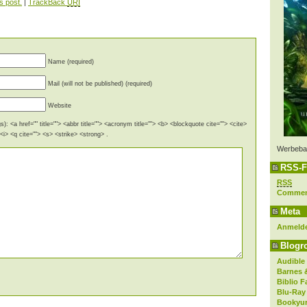
s post.
|
TrackBack
URI
Name (required)
Mail (will not be published) (required)
Website
): <a href="" title=""> <abbr title=""> <acronym title=""> <b> <blockquote cite=""> <cite>
i> <q cite=""> <s> <strike> <strong> .
Werbeba
RSS-F
RSS
Comme
Meta
Anmeld
Blogro
Audible
Barnes 
Biblio F
Blu-Ray
Bookyur