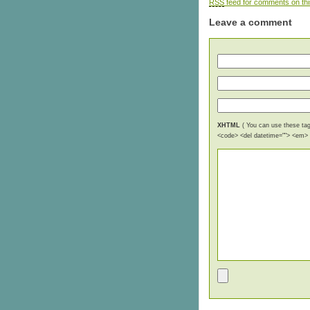
RSS
feed for comments on thi
Leave a comment
XHTML
( You can use these tags
<code> <del datetime=""> <em> <