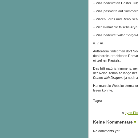
– Was bedeuteten Hoster Tull
– Was passierte auf Summerh
– Waren Loras und Renly sch
– Wer mimmt die falsche Arya
– Was bedeutet
valar morghul
u. v. m.
Außerdem findet man dort Ne
den bereits erschienen Roma
einzelnen Kapitels.
Das hilft natürlich immens, 
der Reihe schon so lange her 
Dance with Dragons
ja noch a
Hat man die Website einmal e
lesen konnte.
Tags:
«
Lynn Fle
Keine Kommentare
»
No comments yet.