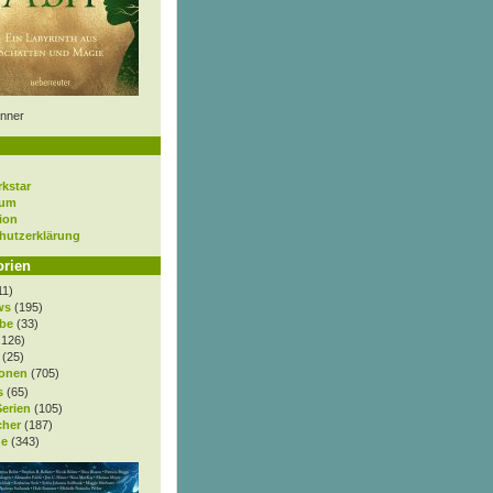
nner
rkstar
sum
ion
hutzerklärung
orien
11)
ws
(195)
be
(33)
.126)
(25)
onen
(705)
s
(65)
Serien
(105)
cher
(187)
e
(343)