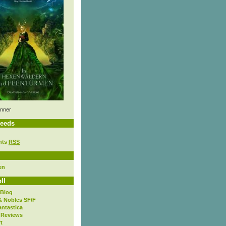
nner
eeds
nts
RSS
en
ll
 Blog
& Nobles SF/F
antastica
 Reviews
t