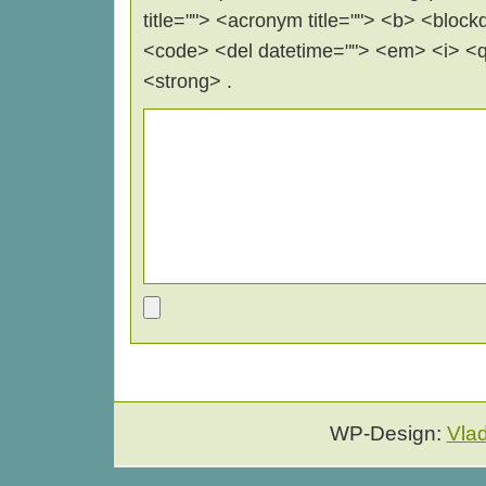
title=""> <acronym title=""> <b> <block
<code> <del datetime=""> <em> <i> <q 
<strong> .
WP-Design:
Vla