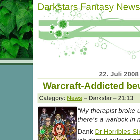
Darkstars Fantasy News
22. Juli 2008
Warcraft-Addicted be
Category:
News
– Darkstar – 21:13
“My therapist broke 
there’s a warlock in
Dank
Dr Horribles S