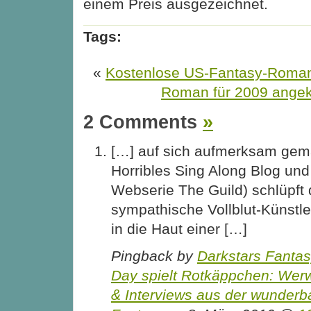
einem Preis ausgezeichnet.
Tags:
«
Kostenlose US-Fantasy-Roma
Roman für 2009 angek
2 Comments
»
[…] auf sich aufmerksam gemac
Horribles Sing Along Blog und 
Webserie The Guild) schlüpft 
sympathische Vollblut-Künstle
in die Haut einer […]
Pingback by
Darkstars Fantas
Day spielt Rotkäppchen: Werw
& Interviews aus der wunderb