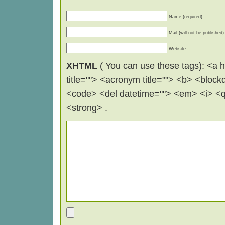
Name (required)
Mail (will not be published)
Website
XHTML
( You can use these tags): <a hr
title=""> <acronym title=""> <b> <block
<code> <del datetime=""> <em> <i> <q 
<strong> .