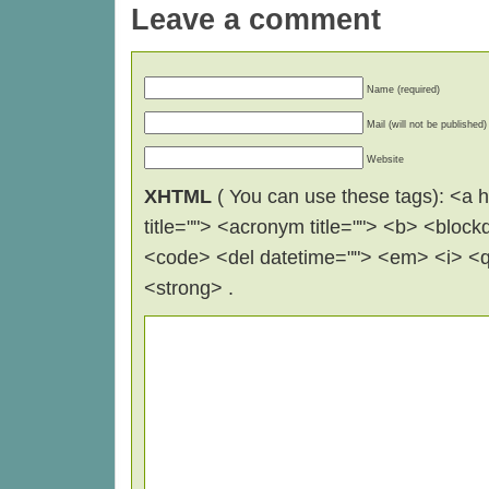
Leave a comment
Name (required)
Mail (will not be published)
Website
XHTML
( You can use these tags): <a hr
title=""> <acronym title=""> <b> <block
<code> <del datetime=""> <em> <i> <q 
<strong> .