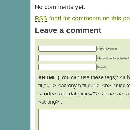
No comments yet.
RSS
feed for comments on this po
Leave a comment
Name (required)
Mail (will not be published)
Website
XHTML
( You can use these tags): <a hr
title=""> <acronym title=""> <b> <block
<code> <del datetime=""> <em> <i> <q 
<strong> .