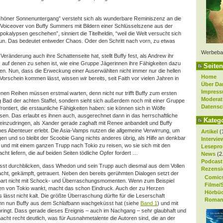
schöner Sonnenuntergang” versteht sich als wunderbare Reminiszenz an die
 Voiceover von Buffy Summers mit Bildern einer Schlüsselszene aus der
Apokalypsen geschehen”, sinniert die Titelheldin, “weil die Welt versucht sich
un. Das bedeutet entweder Chaos. Oder den Schritt nach vorn, zu etwas
Werbeba
 Veränderung auch ihre Schattenseite hat, stellt Buffy fest, als Andrew ihr
auf denen zu sehen ist, wie eine Gruppe Jägerinnen ihre Fähigkeiten dazu
Seiten
en. Nun, dass die Erweckung einer Auserwählten nicht immer nur die hellen
Home
orschein kommen lässt, wissen wir bereits, seit Faith vor vielen Jahren in
Über Da
Impres
nen Reihen müssen erstmal warten, denn nicht nur trifft Buffy zum ersten
Moderat
 Bad der achten Staffel, sondern sieht sich außerdem noch mit einer Gruppe
Datensc
ontiert, die erstaunliche Fähigkeiten haben: sie können sich in Wölfe
sen. Das erlaubt es ihnen auch, ausgerechnet dann in das herrschaftliche
Kateg
einzudringen, als Xander gerade zaghaft mit Renee anbandelt und Buffy
ches Abenteuer erlebt. Die Asia-Vamps nutzen die allgemeine Verwirrung, um
Artikel
(
gen und so bleibt der Scoobie Gang nichts anderes übrig, als Hilfe an denkbar
Intervie
 und mit einem ganzen Trupp nach Tokio zu reisen, wo sie sich mit den
Lesepro
ht liefern, die auf beiden Seiten tödliche Opfer fordert …
News
(2
Podcast
sst durchblicken, dass Whedon und sein Trupp auch diesmal aus dem Vollen
Rezensi
lacht, gekämpft, getrauert. Neben den bereits gerühmten Dialogen setzt der
Comic
spart nicht mit Schock- und Überraschungsmomenten. Wenn zum Beispiel
Filme/
en von Tokio wankt, macht das schon Eindruck. Auch der zu Herzen
Hörbü
lässt nicht kalt. Die größte Überraschung dürfte für die Leserschaft
Roman
 denn nun Buffy aus dem Schlafbann wachgeküsst hat (siehe
Band 1
) und mit
springt. Dass gerade dieses Ereignis – auch im Nachgang – sehr glaubhaft und
acht recht deutlich, was für Ausnahmetalente die Autoren sind, die an der