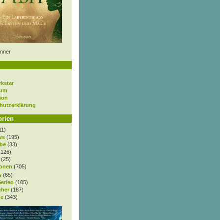
nner
rkstar
sum
ion
hutzerklärung
orien
11)
ws
(195)
be
(33)
.126)
(25)
onen
(705)
s
(65)
Serien
(105)
cher
(187)
e
(343)