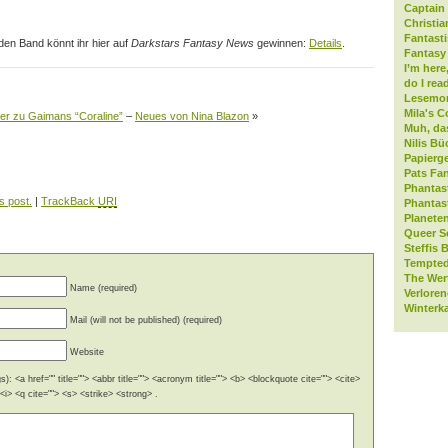
Captain 
Christia
Fantast
den Band könnt ihr hier auf
Darkstars Fantasy News
gewinnen:
Details
.
Fantasy 
I’m here
do I rea
Lesemo
Mila's C
ler zu Gaimans “Coraline”
–
Neues von Nina Blazon
»
Muh, da
Nilis Bü
Papierge
Pats Fan
Phantas
s post.
|
TrackBack
URI
Phantas
Planeten
Queer S
Steffis 
Tempted
The Wer
Name (required)
Verlore
Winterk
Mail (will not be published) (required)
Website
): <a href="" title=""> <abbr title=""> <acronym title=""> <b> <blockquote cite=""> <cite>
i> <q cite=""> <s> <strike> <strong> .