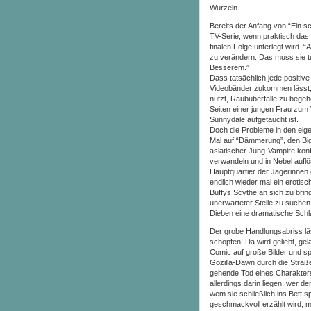
Wurzeln.
Bereits der Anfang von “Ein 
TV-Serie, wenn praktisch das
finalen Folge unterlegt wird. “
zu verändern. Das muss sie t
Besserem.”
Dass tatsächlich jede positive
Videobänder zukommen lässt, 
nutzt, Raubüberfälle zu begeh
Seiten einer jungen Frau zum V
Sunnydale aufgetaucht ist.
Doch die Probleme in den eige
Mal auf “Dämmerung”, den Big
asiatischer Jung-Vampire konfr
verwandeln und in Nebel auflö
Hauptquartier der Jägerinnen 
endlich wieder mal ein erotis
Buffys Scythe an sich zu brin
unerwarteter Stelle zu suchen
Dieben eine dramatische Schlac
Der grobe Handlungsabriss lä
schöpfen: Da wird geliebt, ge
Comic auf große Bilder und 
Gozilla-Dawn durch die Straß
gehende Tod eines Charakters 
allerdings darin liegen, wer
wem sie schließlich ins Bett 
geschmackvoll erzählt wird, m