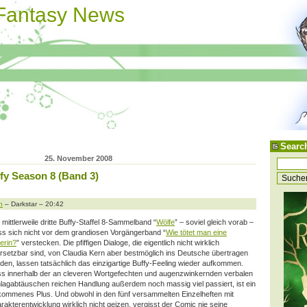
 Fantasy News
Searc
25. November 2008
y Season 8 (Band 3)
n
– Darkstar – 20:42
 mittlerweile dritte Buffy-Staffel 8-Sammelband “
Wölfe
” – soviel gleich vorab –
s sich nicht vor dem grandiosen Vorgängerband “
Wie tötet man eine
erin?
” verstecken. Die pfiffigen Dialoge, die eigentlich nicht wirklich
rsetzbar sind, von Claudia Kern aber bestmöglich ins Deutsche übertragen
den, lassen tatsächlich das einzigartige Buffy-Feeling wieder aufkommen.
s innerhalb der an cleveren Wortgefechten und augenzwinkernden verbalen
lagabtäuschen reichen Handlung
außerdem noch massig viel passiert, ist ein
lkommenes Plus. Und obwohl in den fünf versammelten Einzelheften mit
rakterentwicklung wirklich nicht geizen, vergisst der Comic nie seine