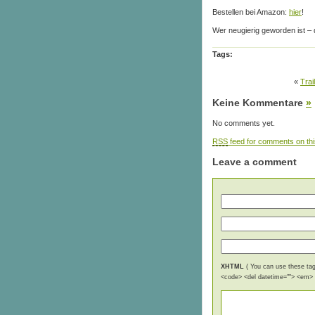
Bestellen bei Amazon:
hier
!
Wer neugierig geworden ist – 
Tags:
«
Trai
Keine Kommentare
»
No comments yet.
RSS
feed for comments on thi
Leave a comment
XHTML
( You can use these tags
<code> <del datetime=""> <em> <