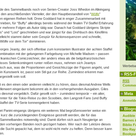
sode des Sammelbands noch von Serien-Creator Joss Whedon im Alleingang
r den anschließenden Vierteiler, der den Hauptbestandteil von “
Wölfe
”
n eigenen Reihen holt. Drew Goddard hat in enger Zusammenarbeit mit
eben, für “Buffy” allerdings bereits während der finalen TV-Staffel Erfahrung
r mehrere Folgen als Autor tätig war. Danach hat Goddard übrigens Skripte
ias” und “Lost” geschrieben und war jüngst für das Drehbuch des Kinofilms
Vielleicht stammt daher sein Gespür für Actionsequenzen und schnelle,
“Wölfe vor dem Tor” dominieren.
ges Jeanty, der sich offenbar zum konstanten Illustrator der achten Staffel
n Kombination mit der gelungenen Farbgebung von Michelle Madsen – passen
rikanischen Comiczeichner, der anders etwa als die belgofranzösischen
wisses Seitenkontingent runter reißen muss, nehmen sich Jeantys
Werbeba
istisch aus, was die Proportionen und Gesichtszüge der Figuren angeht, und
in Kunstwerk ist, passt sein Stil gut zur Reihe. Zumindest erkennt man
RSS-F
gestellt sein soll.
RSS
t es den einen oder anderen vielleicht zu hören, dass diesmal Andrew Wells
Comme
ellenwert eingeräumt bekommt als in den vorhergehenden Ausgaben. Giles
Meta
 diesmal vergeblich. Dafür gesellt sich – zumindest temporär – ein alter,
nter für die Tokio-Reise zu den Scoobies, den Langzeit-Fans (und Buffy
Anmeld
Staffel der TV-Serie kennengelernt haben.
Blogro
tet Panini eingangs übrigens ein weiteres Mal begrüßenswerter weise ein
kurz die zurückliegenden Ereignisse gestreift werden, die für das
Audible
 Sammelbandes notwendig sind. Damit dürfen sich auch Neugierige an
Barnes 
eiden vorherigen Bänden noch gezögert haben. Wer nach der Lektüre dieses
Biblio F
die Sucht gepackt hat, dem ist wohl nicht mehr zu helfen. Denn besser kann
Blu-Ray
en.
Bookyur