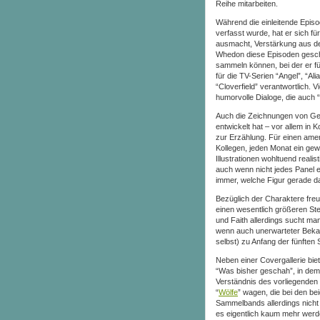
Reihe mitarbeiten.
Während die einleitende Epi
verfasst wurde, hat er sich fü
ausmacht, Verstärkung aus de
Whedon diese Episoden geschri
sammeln können, bei der er fü
für die TV-Serien “Angel”, “Al
“Cloverfield” verantwortlich. 
humorvolle Dialoge, die auch 
Auch die Zeichnungen von Geor
entwickelt hat – vor allem i
zur Erzählung. Für einen ame
Kollegen, jeden Monat ein ge
Illustrationen wohltuend real
auch wenn nicht jedes Panel e
immer, welche Figur gerade dar
Bezüglich der Charaktere freu
einen wesentlich größeren St
und Faith allerdings sucht man
wenn auch unerwarteter Bekan
selbst) zu Anfang der fünften 
Neben einer Covergallerie bie
“Was bisher geschah”, in dem 
Verständnis des vorliegenden
“
Wölfe
” wagen, die bei den b
Sammelbands allerdings nicht 
es eigentlich kaum mehr werd