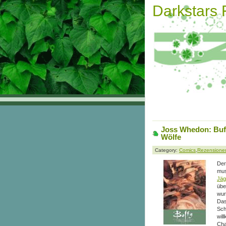
Darkstars
Joss Whedon: Buff
Wölfe
Category:
Comics
,
Rezensione
Der
mus
Jäg
übe
wur
Das
Sch
wil
Cha