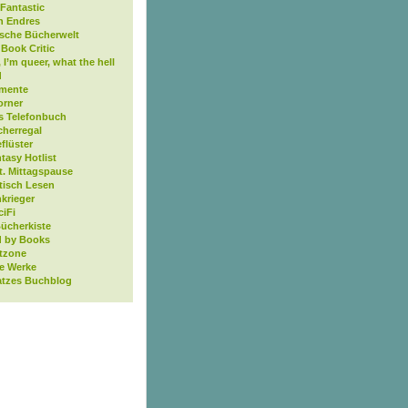
Fantastic
n Endres
ische Bücherwelt
Book Critic
, I’m queer, what the hell
d
mente
orner
s Telefonbuch
cherregal
flüster
tasy Hotlist
t. Mittagspause
tisch Lesen
krieger
ciFi
Bücherkiste
 by Books
tzone
ne Werke
atzes Buchblog