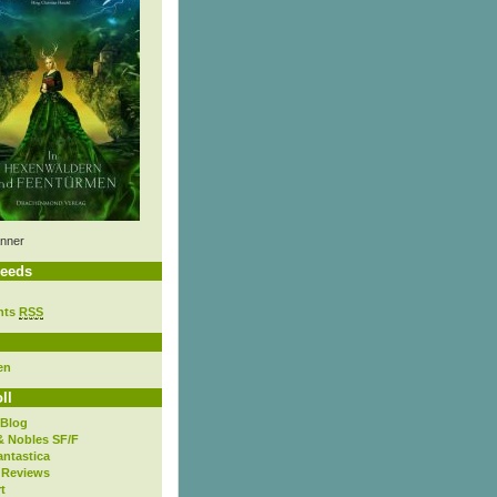
nner
eeds
nts
RSS
en
ll
 Blog
& Nobles SF/F
antastica
 Reviews
t