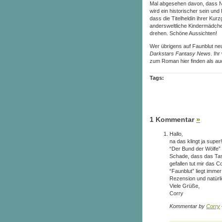
Mal abgesehen davon, dass N
wird ein historischer sein und 
dass die Titelheldin ihrer Ku
andersweltliche Kindermädchen 
drehen. Schöne Aussichten!
Wer übrigens auf Faunblut neu
Darkstars Fantasy News
. Ih
zum Roman hier finden als auc
Tags:
1 Kommentar
»
Hallo,
na das klingt ja super!
“Der Bund der Wölfe” h
Schade, dass das Tas
gefallen tut mir das 
“Faunblut” liegt imm
Rezension und natürli
Viele Grüße,
Corry
Kommentar by
Corry