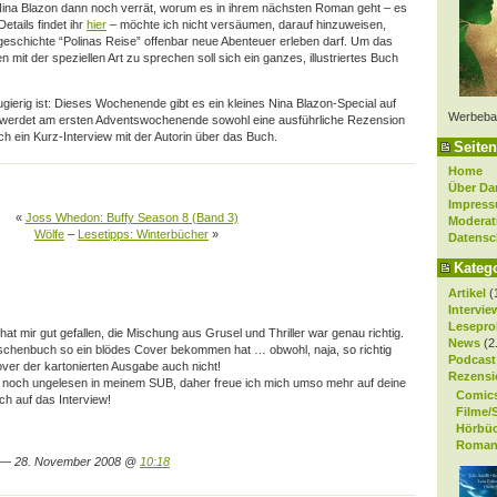
ina Blazon dann noch verrät, worum es in ihrem nächsten Roman geht – es
Details findet ihr
hier
– möchte ich nicht versäumen, darauf hinzuweisen,
rzgeschichte “Polinas Reise” offenbar neue Abenteuer erleben darf. Um das
mit der speziellen Art zu sprechen soll sich ein ganzes, illustriertes Buch
gierig ist: Dieses Wochenende gibt es ein kleines Nina Blazon-Special auf
Werbeba
r werdet am ersten Adventswochenende sowohl eine ausführliche Rezension
h ein Kurz-Interview mit der Autorin über das Buch.
Seiten
Home
Über Da
Impres
«
Joss Whedon: Buffy Season 8 (Band 3)
Moderat
Wölfe
–
Lesetipps: Winterbücher
»
Datensc
Kateg
Artikel
(
Intervie
Lesepro
at mir gut gefallen, die Mischung aus Grusel und Thriller war genau richtig.
News
(2
chenbuch so ein blödes Cover bekommen hat … obwohl, naja, so richtig
Podcast
Cover der kartonierten Ausgabe auch nicht!
Rezensi
er noch ungelesen in meinem SUB, daher freue ich mich umso mehr auf deine
Comic
ch auf das Interview!
Filme/
Hörbü
Roman
— 28. November 2008 @
10:18