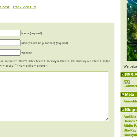
s post.
|
TrackBack
URI
Name (required)
Mail (will not be published) (required)
Website
): <a href="" title=""> <abbr title=""> <acronym title=""> <b> <blockquote cite=""> <cite>
i> <q cite=""> <s> <strike> <strong> .
Werbeba
RSS-F
RSS
Comme
Meta
Anmeld
Blogro
Audible
Barnes 
Biblio F
Blu-Ray
Bookyur