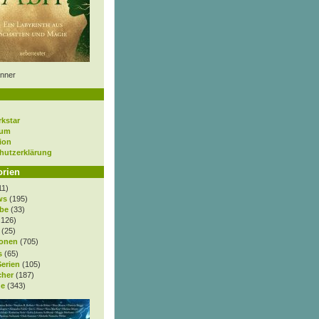
nner
rkstar
sum
ion
hutzerklärung
orien
11)
ws
(195)
be
(33)
.126)
(25)
onen
(705)
s
(65)
Serien
(105)
cher
(187)
e
(343)