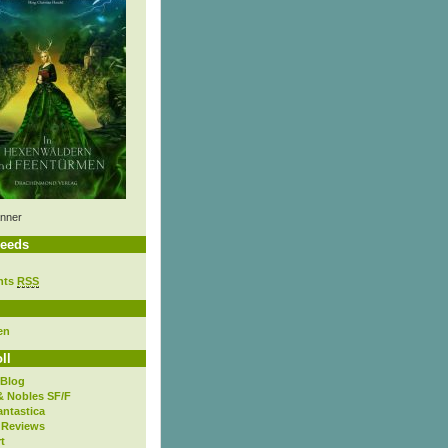
nner
eeds
nts
RSS
en
ll
 Blog
& Nobles SF/F
antastica
 Reviews
t