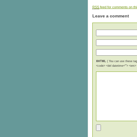
RSS
feed for comments on thi
Leave a comment
XHTML
( You can use these tags
<code> <del datetime=""> <em> <