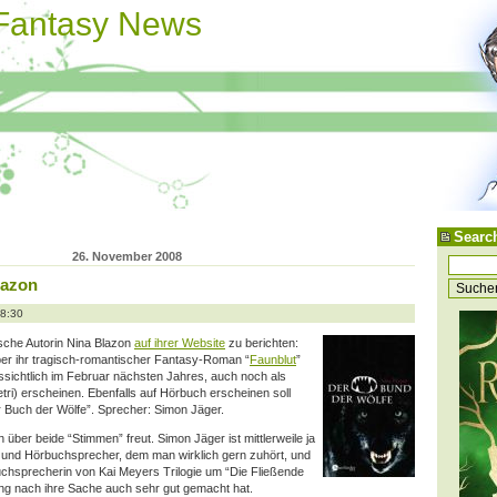
 Fantasy News
Searc
26. November 2008
lazon
08:30
tsche Autorin Nina Blazon
auf ihrer Website
zu berichten:
er ihr tragisch-romantischer Fantasy-Roman “
Faunblut
”
ussichtlich im Februar nächsten Jahres, auch noch als
ri) erscheinen. Ebenfalls auf Hörbuch erscheinen soll
 Buch der Wölfe”. Sprecher: Simon Jäger.
n über beide “Stimmen” freut. Simon Jäger ist mittlerweile ja
n- und Hörbuchsprecher, dem man wirklich gern zuhört, und
uchsprecherin von Kai Meyers Trilogie um “Die Fließende
ung nach ihre Sache auch sehr gut gemacht hat.