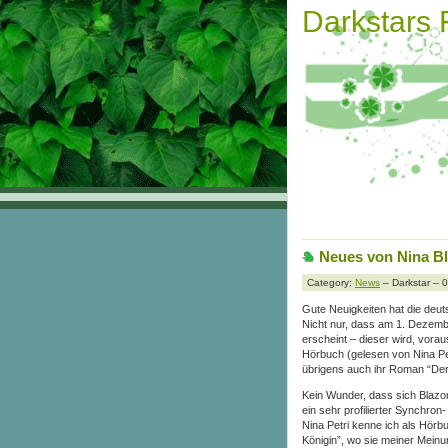
Darkstars
Neues von Nina B
Category:
News
– Darkstar – 
Gute Neuigkeiten hat die deu
Nicht nur, dass am 1. Dezemb
erscheint – dieser wird, vora
Hörbuch (gelesen von Nina Pet
übrigens auch ihr Roman “Der
Kein Wunder, dass
sich Blazo
ein sehr profilierter Synchro
Nina Petri kenne ich als Hörb
Königin”, wo sie meiner Mein