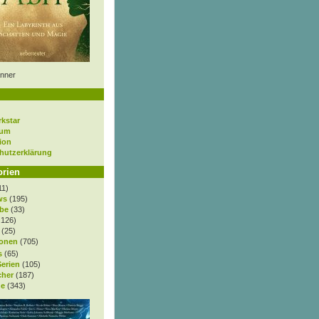
nner
rkstar
sum
ion
hutzerklärung
orien
11)
ws
(195)
be
(33)
.126)
(25)
onen
(705)
s
(65)
Serien
(105)
cher
(187)
e
(343)