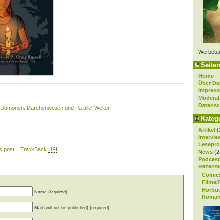
Werbeba
Seiten
Home
Über Da
Impres
Moderat
Datensc
«
Dämonen, Märchenwesen und Parallel-Welten
–
Kateg
Artikel
(
Intervie
Lesepro
s post.
|
TrackBack
URI
News
(2
Podcast
Rezensi
Comic
Filme/
Hörbü
Name (required)
Roman
Mail (will not be published) (required)