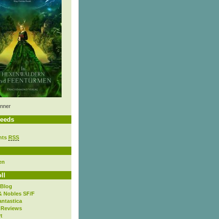
nner
eeds
nts
RSS
en
ll
 Blog
& Nobles SF/F
antastica
 Reviews
t