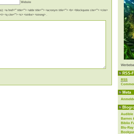
Website
): <a href="" title=""> <abbr title=""> <acronym title=""> <b> <blockquote cite=""> <cite>
i> <q cite=""> <s> <strike> <strong> .
Werbeba
RSS-F
RSS
Comme
Meta
Anmeld
Blogro
Audible
Barnes 
Biblio F
Blu-Ray
Bookyur