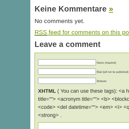
Keine Kommentare
»
No comments yet.
RSS
feed for comments on this po
Leave a comment
Name (required)
Mail (will not be published)
Website
XHTML
( You can use these tags): <a hr
title=""> <acronym title=""> <b> <block
<code> <del datetime=""> <em> <i> <q 
<strong> .