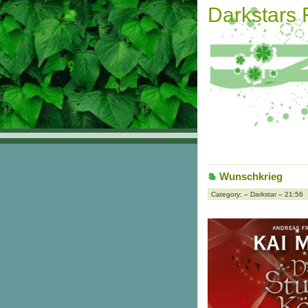
Darkstars
Wunschkrieg
Category: – Darkstar – 21:56