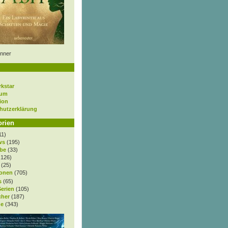
nner
rkstar
sum
ion
hutzerklärung
orien
11)
ws
(195)
be
(33)
.126)
(25)
onen
(705)
s
(65)
Serien
(105)
cher
(187)
e
(343)