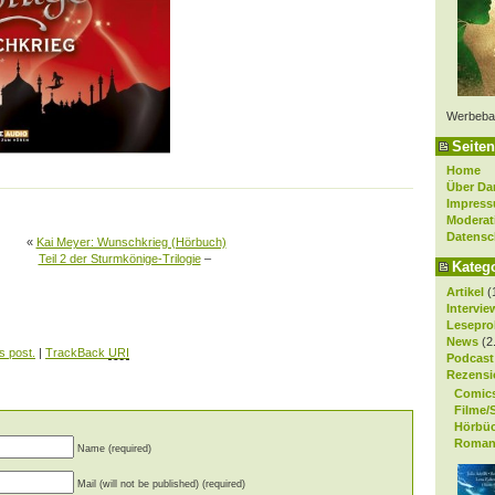
Werbeba
Seiten
Home
Über Da
Impres
Moderat
Datensc
«
Kai Meyer: Wunschkrieg (Hörbuch)
Teil 2 der Sturmkönige-Trilogie
–
Kateg
Artikel
(
Intervie
Lesepro
News
(2
s post.
|
TrackBack
URI
Podcast
Rezensi
Comic
Filme/
Hörbü
Roman
Name (required)
Mail (will not be published) (required)