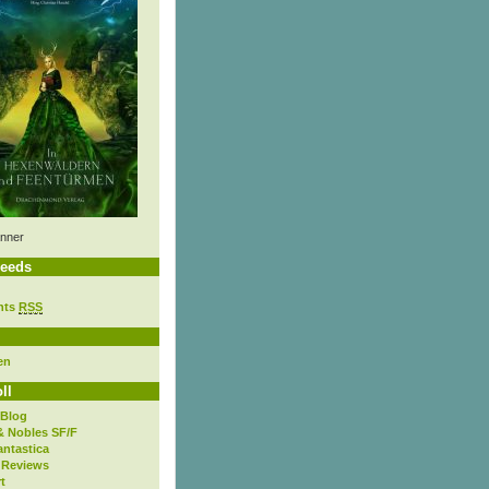
nner
eeds
nts
RSS
en
ll
 Blog
& Nobles SF/F
antastica
 Reviews
t