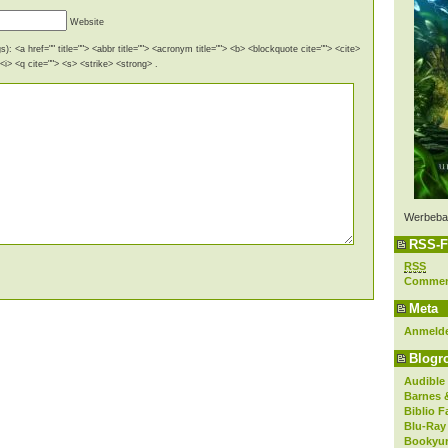
Website
): <a href="" title=""> <abbr title=""> <acronym title=""> <b> <blockquote cite=""> <cite>
i> <q cite=""> <s> <strike> <strong> .
Werbeba
RSS-F
RSS
Comme
Meta
Anmeld
Blogro
Audible
Barnes 
Biblio F
Blu-Ray
Bookyur