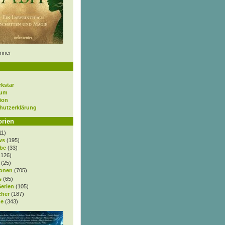
nner
rkstar
sum
ion
hutzerklärung
orien
11)
ws
(195)
be
(33)
.126)
(25)
onen
(705)
s
(65)
Serien
(105)
cher
(187)
e
(343)