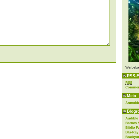
Werbeba
RSS-F
RSS
Comme
Meta
Anmeld
Blogro
Audible
Barnes 
Biblio F
Blu-Ray
Bookyur