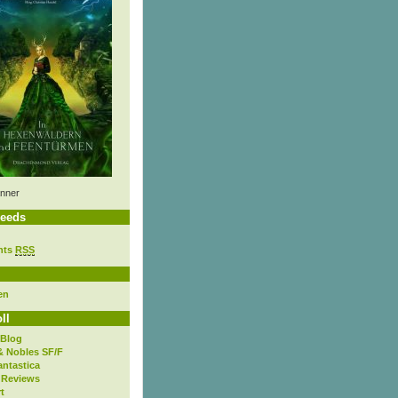
nner
eeds
nts
RSS
en
ll
 Blog
& Nobles SF/F
antastica
 Reviews
t