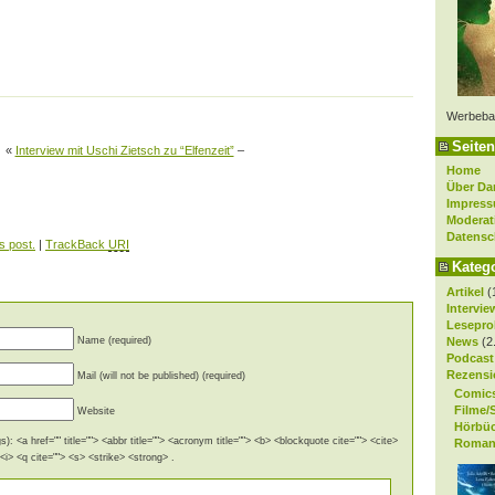
Werbeba
Seiten
«
Interview mit Uschi Zietsch zu “Elfenzeit”
–
Home
Über Da
Impres
Moderat
Datensc
s post.
|
TrackBack
URI
Kateg
Artikel
(
Intervie
Lesepro
Name (required)
News
(2
Podcast
Rezensi
Mail (will not be published) (required)
Comic
Filme/
Website
Hörbü
): <a href="" title=""> <abbr title=""> <acronym title=""> <b> <blockquote cite=""> <cite>
Roman
i> <q cite=""> <s> <strike> <strong> .