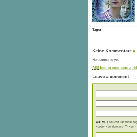
Tags:
Keine Kommentare
»
No comments yet.
RSS
feed for comments on thi
Leave a comment
XHTML
( You can use these tags
<code> <del datetime=""> <em> <