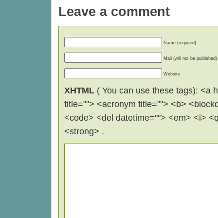
Leave a comment
Name (required)
Mail (will not be published)
Website
XHTML
( You can use these tags): <a hr
title=""> <acronym title=""> <b> <block
<code> <del datetime=""> <em> <i> <q 
<strong> .