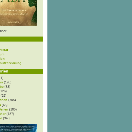
nner
rkstar
sum
ion
hutzerklärung
orien
11)
ws
(195)
be
(33)
.126)
(25)
onen
(705)
s
(65)
Serien
(105)
cher
(187)
e
(343)