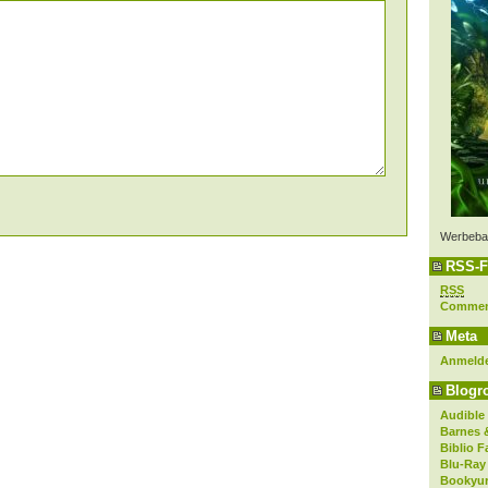
Werbeba
RSS-F
RSS
Comme
Meta
Anmeld
Blogro
Audible
Barnes 
Biblio F
Blu-Ray
Bookyur