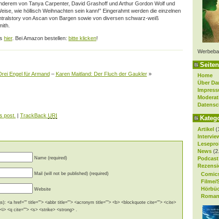
nderem von Tanya Carpenter, David Grashoff und Arthur Gordon Wolf und
Weise, wie höllisch Weihnachten sein kann!” Eingerahmt werden die einzelnen
entralstory von Ascan von Bargen sowie von diversen schwarz-weiß
ith.
es
hier
. Bei Amazon bestellen:
bitte klicken
!
Werbeba
Seiten
Drei Engel für Armand
–
Karen Maitland: Der Fluch der Gaukler
»
Home
Über Da
Impres
Moderat
Datensc
s post.
|
TrackBack
URI
Kateg
Artikel
(
Intervie
Lesepro
News
(2
Name (required)
Podcast
Rezensi
Mail (will not be published) (required)
Comic
Filme/
Hörbü
Website
Roman
): <a href="" title=""> <abbr title=""> <acronym title=""> <b> <blockquote cite=""> <cite>
i> <q cite=""> <s> <strike> <strong> .