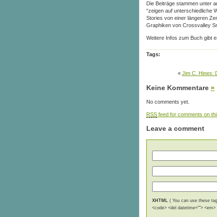
Die Beiträge stammen unter a
“zeigen auf unterschiedliche 
Stories von einer längeren Z
Graphiken von Crossvalley Sm
Weitere Infos zum Buch gibt 
Tags:
«
Jim C. Hines: 
Keine Kommentare
»
No comments yet.
RSS
feed for comments on thi
Leave a comment
XHTML
( You can use these tags
<code> <del datetime=""> <em> <