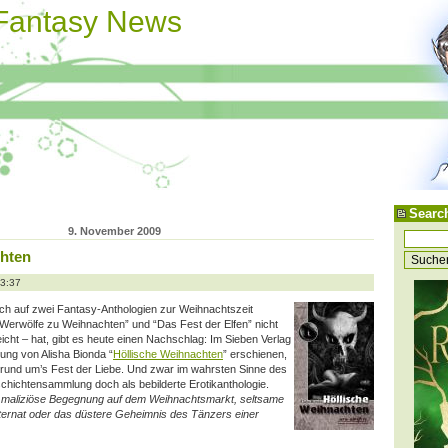
 Fantasy News
Searc
9. November 2009
chten
13:37
ich auf zwei Fantasy-Anthologien zur Weihnachtszeit
 “Werwölfe zu Weihnachten” und “Das Fest der Elfen” nicht
icht – hat, gibt es heute einen Nachschlag: Im Sieben Verlag
rung von Alisha Bionda “
Höllische Weihnachten
” erschienen,
e rund um’s Fest der Liebe. Und zwar im wahrsten Sinne des
chichtensammlung doch als bebilderte Erotikanthologie.
 maliziöse Begegnung auf dem Weihnachtsmarkt, seltsame
nternat oder das düstere Geheimnis des Tänzers einer