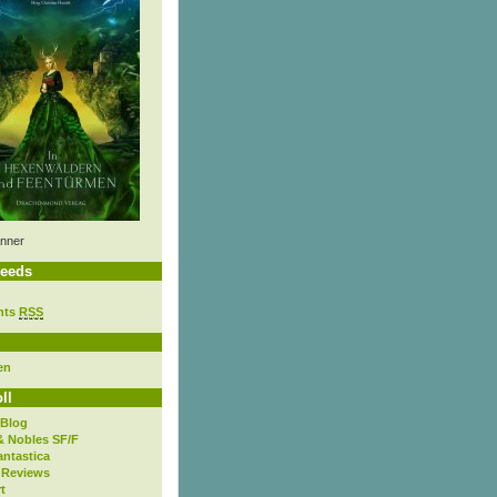
nner
eeds
nts
RSS
en
ll
 Blog
& Nobles SF/F
antastica
 Reviews
t