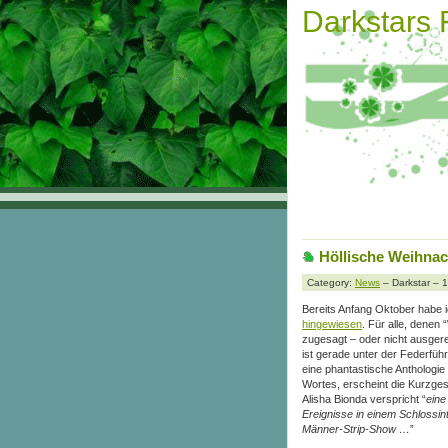
Darkstars
Höllische Weihna
Category:
News
– Darkstar – 
Bereits Anfang Oktober habe 
hingewiesen
. Für alle, denen
zugesagt – oder nicht ausgere
ist gerade unter der Federfüh
eine phantastische Anthologi
Wortes, erscheint die Kurzges
Alisha Bionda verspricht
“
eine
Ereignisse in einem Schlossi
Männer-Strip-Show …
”